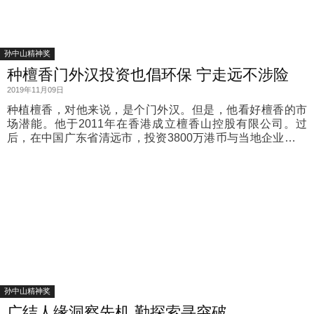
孙中山精神奖
种檀香门外汉投资也倡环保 宁走远不涉险
2019年11月09日
种植檀香，对他来说，是个门外汉。但是，他看好檀香的市
场潜能。他于2011年在香港成立檀香山控股有限公司。过
后，在中国广东省清远市，投资3800万港币与当地企业家黄
世建合作开发檀香种植的项目。他，就是檀香山集团董事长
兼创办人胡华龙。
孙中山精神奖
广结人缘洞察先机 勤探索寻突破