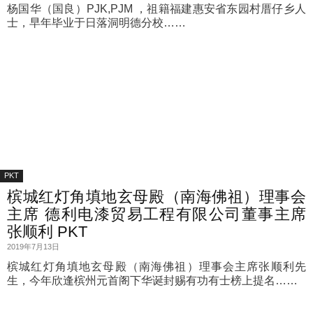
杨国华（国良）PJK,PJM ，祖籍福建惠安省东园村厝仔乡人
士，早年毕业于日落洞明德分校……
PKT
槟城红灯角填地玄母殿（南海佛祖）理事会
主席 德利电漆贸易工程有限公司董事主席
张顺利 PKT
2019年7月13日
槟城红灯角填地玄母殿（南海佛祖）理事会主席张顺利先
生，今年欣逢槟州元首阁下华诞封赐有功有士榜上提名……