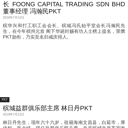
长 FOONG CAPITAL TRADING SDN BHD
董事经理 冯瀚民PKT
2019年7月12日
槟华兴和打工职工会会长、槟城冯氏始平堂会长冯瀚民先
生，在今年槟州元首 阁下华诞封赐有功人士榜上提名，荣膺
PKT勋衔，乃实至名归咸庆得人。
PKT
槟城益群俱乐部主席 林日丹PKT
2019年7月12日
林日丹先生，现年六十六岁，祖籍海南文昌县，白延市，厚