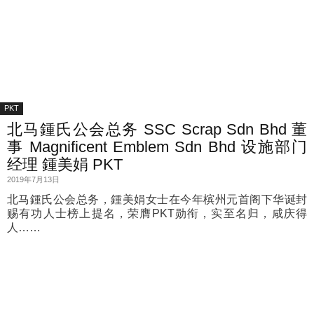
PKT
北马鍾氏公会总务 SSC Scrap Sdn Bhd 董
事 Magnificent Emblem Sdn Bhd 设施部门
经理 鍾美娟 PKT
2019年7月13日
北马鍾氏公会总务，鍾美娟女士在今年槟州元首阁下华诞封
赐有功人士榜上提名，荣膺PKT勋衔，实至名归，咸庆得
人……