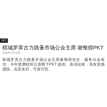
PKT
槟城罗弄古力跳蚤市场公会主席 谢惟煌PKT
2019年7月18日
槟城罗弄古力跳蚤市场公会主席谢惟煌先生，服务社会有
功，今年荣膺槟州元首阁下PKT 勋衔。喜讯转来，亲友皆感
观悦，实至名归，可喜可贺。