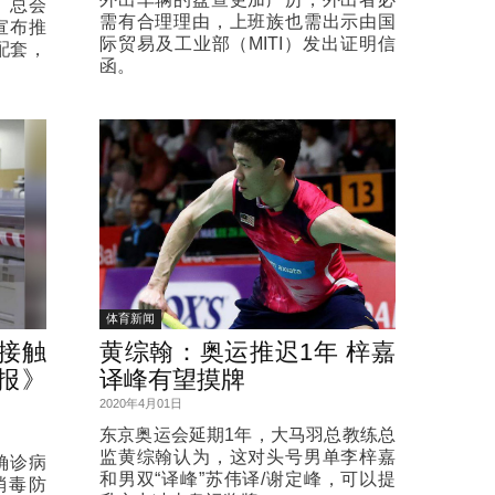
）总会
需有合理理由，上班族也需出示由国
宣布推
际贸易及工业部（MITI）发出证明信
配套，
函。
体育新闻
接触
黄综翰：奥运推迟1年 梓嘉
报》
译峰有望摸牌
2020年4月01日
东京奥运会延期1年，大马羽总教练总
监黄综翰认为，这对头号男单李梓嘉
确诊病
和男双“译峰”苏伟译/谢定峰，可以提
消毒防