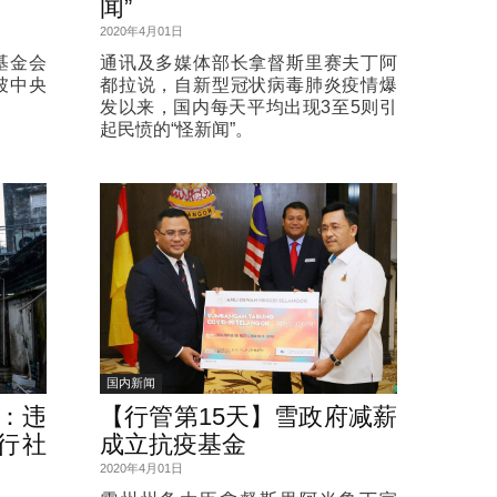
闻”
2020年4月01日
基金会
通讯及多媒体部长拿督斯里赛夫丁阿
坡中央
都拉说，自新型冠状病毒肺炎疫情爆
发以来，国内每天平均出现3至5则引
起民愤的“怪新闻”。
国内新闻
才：违
【行管第15天】雪政府减薪
行社
成立抗疫基金
2020年4月01日