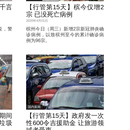
胜千言
【行管第15天】槟今仅增2
宗 已没死亡病例
2020年4月01日
疫，警
槟州今日（周三）新增2宗新冠肺炎确
诊病例，以致槟州至今的累计确诊病
例为96宗。
国内新闻
令期间
【行管第15天】政府发一次
垃圾
性600令吉援助金 让旅游领