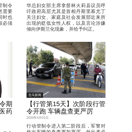
管制令
华总妇女部主席拿督林火莉县议员呼
然需要
吁政府高层尤其是首相丹斯里慕尤丁
同时也
关注妇女、家庭及社会发展部近来所
假必须
出现的贬低女性人权，以及言论涉嫌
倾向伊斯兰化现象，并给予纠正。
北马新闻
令期
【行管第15天】次阶段行管
医药
令开跑 车辆盘查更严厉
2020年4月01日
行动管制令进入第二阶段后，军警对
外出车辆的盘查更加严厉，外出者必