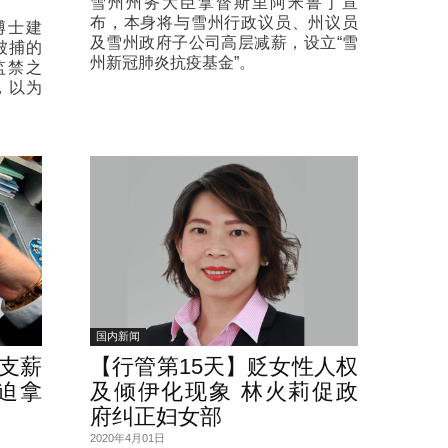
雪州州务大臣拿督斯里阿米鲁丁宣
布，本身将与雪州行政议员、州议员
博士建
及雪州政府子公司高层减薪，设立“雪
被捕的
州新冠肺炎抗疫基金”。
监禁之
，以为
国内新闻
需支薪
【行管第15天】贬女性人权
迫拿
及倾伊化现象 林火莉促政
府纠正妇女部
2020年4月01日