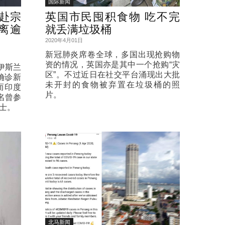
国际新闻
赴宗
英国市民囤积食物 吃不完
离逾
就丢满垃圾桶
2020年4月01日
新冠肺炎席卷全球，多国出现抢购物
资的情况，英国亦是其中一个抢购“灾
伊斯兰
区”。不过近日在社交平台涌现出大批
确诊新
未开封的食物被弃置在垃圾桶的照
而印度
片。
名曾参
士。
北马新闻