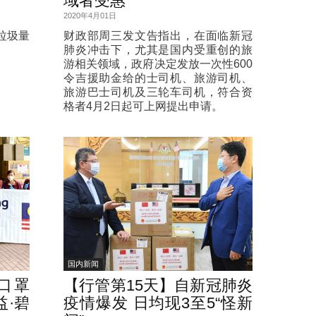
域者受惠
2020年4月01日
垃圾量
财政部周三发文告指出，在面临新冠
肺炎冲击下，尤其是国内受重创的旅
游相关领域，政府决定发放一次性600
令吉援助金给的士司机、旅游司机、
旅游巴士司机及三轮车司机，符合资
格者4月2日起可上网提出申请。
国内新闻
口罩
【行管第15天】自新冠肺炎
益·碧
疫情爆发 日均现3至5“怪新