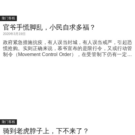
隆门客栈
官爷手慌脚乱，小民自求多福？
2020年3月19日
政府紧急措施抗疫，有人误当封城，有人误当戒严，引起恐
慌抢购。实则正确来说，慕爷宣布的是限行令，又或行动管
制令（Movement Control Order），在受管制下仍有一定行
动自由……
隆门客栈
骑到老虎脖子上，下不来了？