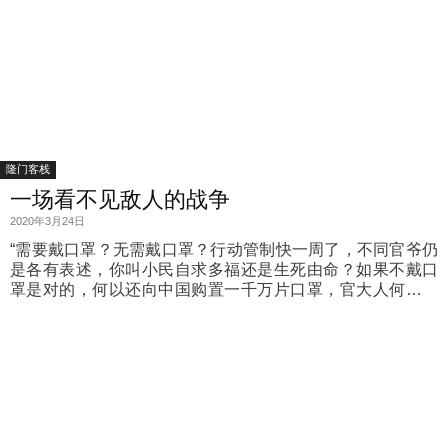
隆门客栈
一场看不见敌人的战争
2020年3月24日
“需要戴口罩？无需戴口罩？行动管制快一周了，不同官爷仍
是各有表述，你叫小民自求多福还是生死由命？如果不戴口
罩是对的，何以还向中国购置一千万片口罩，官大人何不亲
自巡视疫区示范不戴口罩？”