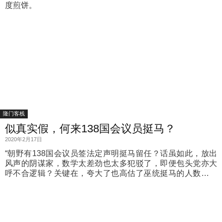
度煎饼。
隆门客栈
似真实假，何来138国会议员挺马？
2020年2月17日
“朝野有138国会议员签法定声明挺马留任？话虽如此，放出
风声的阴谋家，数学太差劲也太多犯驳了，即便包头党亦大
呼不合逻辑？关键在，夸大了也高估了巫统挺马的人数，尤
其纳爷仍掌控巫统近半国会议员？”