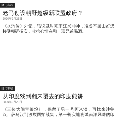
隆门客栈
老马创设朝野超级新联盟政府？
2020年2月25日
《水浒传》外记，话说及时雨宋江兴冲冲，准备率梁山好汉
接受朝廷招安，收拾心情在和一班兄弟喝酒。
隆门客栈
从印度戏到翻来覆去的印度煎饼
2020年2月20日
《三傻大闹宝莱坞》，保留了男一号阿米汉，再找来沙鲁
汉、萨马汉到波裂国拍续集，第一餐实地尝试南洋风味的印