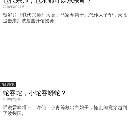
乜代宗师，乜水都可以系宗师？
2020年2月11日
贺岁片《乜代宗师》大卖，马家拳第十九代传人子华，乘胜
追击来到波裂国开馆授徒……
隆门客栈
蛇吞蛇，小蛇吞蟒蛇？
2020年2月06日
话说雷峰塔下，许仙、小青等救出白娘子，慌乱间竟穿越到
了波裂国。