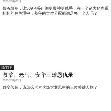
2020年3月05日
慕爷组阁，比509马爷组阁更费神更棘手，在一个诸大佬虎视
眈眈的鳄鱼潭中，慕爷的官位分配能满足每一个人吗？
隆门客栈
慕爷、老马、安华三雄恩仇录
2020年3月03日
政变落幕，该怎么形容这场大龙凤中的三位关键人物？