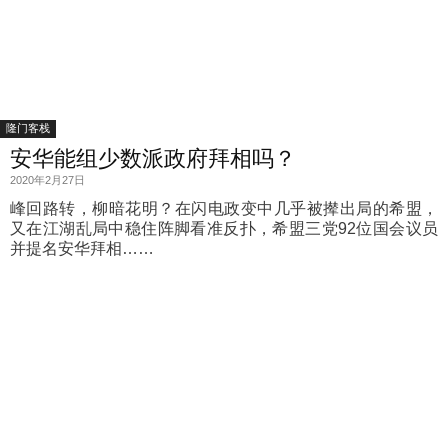
隆门客栈
安华能组少数派政府拜相吗？
2020年2月27日
峰回路转，柳暗花明？在闪电政变中几乎被撵出局的希盟，
又在江湖乱局中稳住阵脚看准反扑，希盟三党92位国会议员
并提名安华拜相……