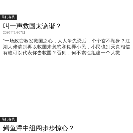
隆门客栈
叫一声救国太诙谐？
2020年3月07日
“一场政变激发救国之心，人人争先恐后，个个奋不顾身？江
湖大佬请别再以救国来忽悠和糊弄小民，小民也别天真相信
有谁可以代表你去救国？否则，何不索性组建一个大救国联
盟，推举最爱救国的包头佬当首相……
隆门客栈
鳄鱼潭中组阁步步惊心？