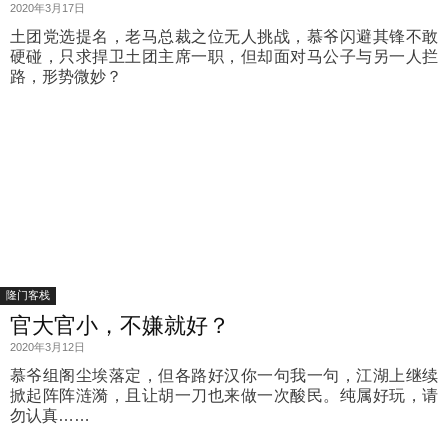
2020年3月17日
土团党选提名，老马总裁之位无人挑战，慕爷闪避其锋不敢
硬碰，只求捍卫土团主席一职，但却面对马公子与另一人拦
路，形势微妙？
隆门客栈
官大官小，不嫌就好？
2020年3月12日
慕爷组阁尘埃落定，但各路好汉你一句我一句，江湖上继续
掀起阵阵涟漪，且让胡一刀也来做一次酸民。纯属好玩，请
勿认真……