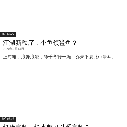
隆门客栈
江湖新秩序，小鱼领鲨鱼？
2020年2月13日
上海滩，浪奔浪流，转千弯转千滩，亦未平复此中争斗。
隆门客栈