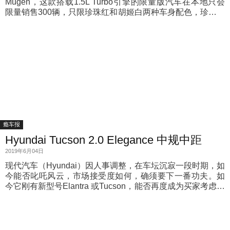
Mugen，这款搭载1.5L Turbo引擎的限量版汽车在本地只会
限量销售300辆，只限珍珠红和胡姬白两种车身配色，珍珠红
的售价为15万2900令吉，而胡姬白的售价则是15万3300令吉
（未包括保险）。
瘾车报
Hyundai Tucson 2.0 Elegance 中规中距
2019年6月04日
现代汽车（Hyundai）因人事调整，在车坛沉寂一段时期，如
今能否叱吒风云，市场接受度如何，确须要下一番功夫。如
今它刚有新型号Elantra 或Tucson，能否再度成为买家考虑的
车款？