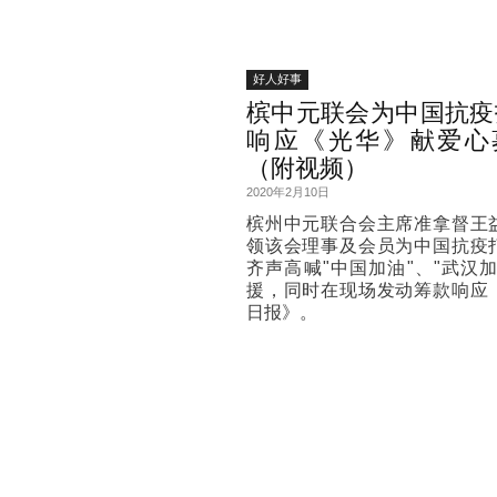
好人好事
槟中元联会为中国抗疫
响应《光华》献爱心
（附视频）
2020年2月10日
槟州中元联合会主席准拿督王
领该会理事及会员为中国抗疫
齐声高喊"中国加油"、"武汉加
援，同时在现场发动筹款响应
日报》。