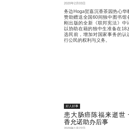
2020年2月03日
务边Hoga贺嘉沉香茶园热心华
赞助赠送全国60间独中图书馆
刚出版的全新《联邦宪法》中
以协助在籍的独中生准备在18
选民前，增加对国家事务的认
行公民的权利与义务。
好人好事
患大肠癌陈福来逝世 
香允诺助办后事
2020年1月22日