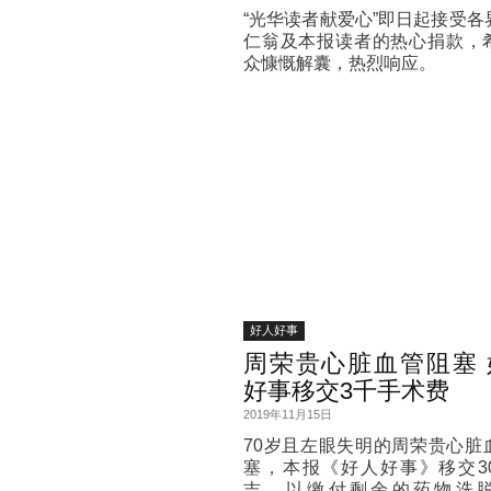
“光华读者献爱心”即日起接受各
仁翁及本报读者的热心捐款，
众慷慨解囊，热烈响应。
好人好事
周荣贵心脏血管阻塞 
好事移交3千手术费
2019年11月15日
70岁且左眼失明的周荣贵心脏
塞，本报《好人好事》移交30
吉，以缴付剩余的药物洗