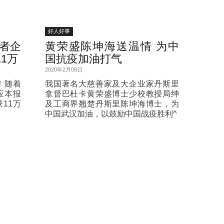
好人好事
者企
黄荣盛陈坤海送温情 为中
1万
国抗疫加油打气
2020年2月08日
！随着
我国著名大慈善家及大企业家丹斯里
应本报
拿督巴杜卡黄荣盛博士少校教授局绅
11万
及工商界翘楚丹斯里陈坤海博士，为
中国武汉加油，以鼓励中国战疫胜利^