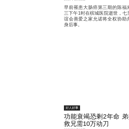
早前罹患大肠癌第三期的陈福
三下午1时在槟城医院逝世，七
谊会善爱之家允诺将全权协助
身后事。
好人好事
功能衰竭恐剩2年命 
救兄需10万动刀