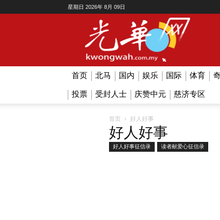
星期日 2026年 8月 09日
Kwong
Wah
首页
北马
国内
娱乐
国际
体育
投票
受封人士
庆赞中元
慈济专区
好人好事
首页
好人好事
好人好事征信录
读者献爱心征信录