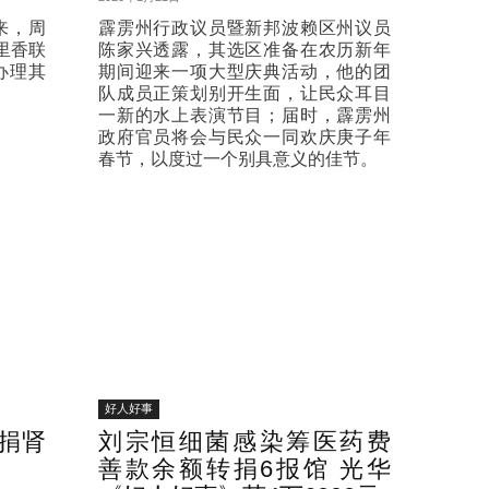
来，周
霹雳州行政议员暨新邦波赖区州议员
里香联
陈家兴透露，其选区准备在农历新年
办理其
期间迎来一项大型庆典活动，他的团
队成员正策划别开生面，让民众耳目
一新的水上表演节目；届时，霹雳州
政府官员将会与民众一同欢庆庚子年
春节，以度过一个别具意义的佳节。
好人好事
弟捐肾
刘宗恒细菌感染筹医药费
善款余额转捐6报馆 光华