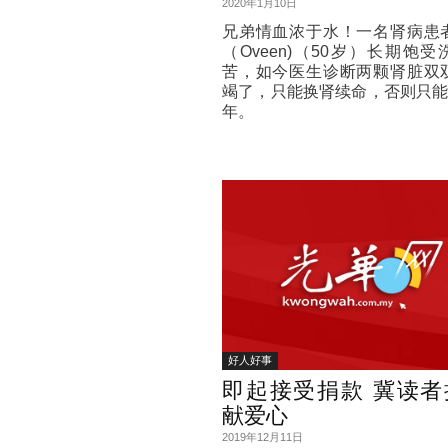
2020年1月10日
兄弟情血浓于水！一名肾病患
（Oveen)（50岁）长期饱受
苦，如今医生诊断两颗肾脏双
竭了，只能换肾续命，否则只能
年。
好人好事
即起接受捐款 冀读者
献爱心
2019年12月11日