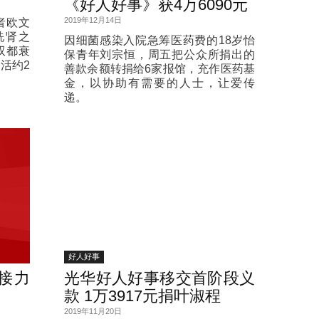
《好人好事》获4万6090元
2019年12月14日
者欧文
洗肾之
因细菌感染入院急筹医药费的18岁怡
双都衰
保青年刘宗恒，周五把公众所捐出的
活约2
善款余额转捐给6家报馆，充作医药基
金，以协助有需要的人士，让爱传
递。
好人好事
接力
光华好人好事移交首阶段义
款 1万3917元捐叶淑程
2019年11月20日