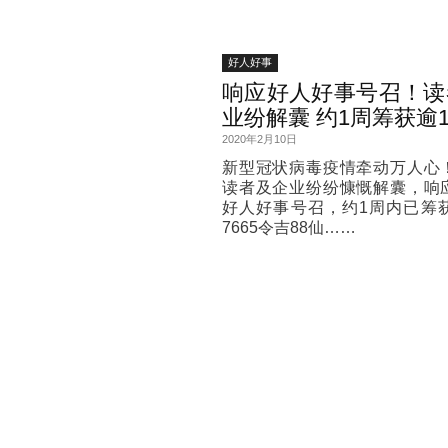
好人好事
响应好人好事号召！读
业纷解囊 约1周筹获逾1
2020年2月10日
新型冠状病毒疫情牵动万人心
读者及企业纷纷慷慨解囊，响
好人好事号召，约1周内已筹获
7665令吉88仙……