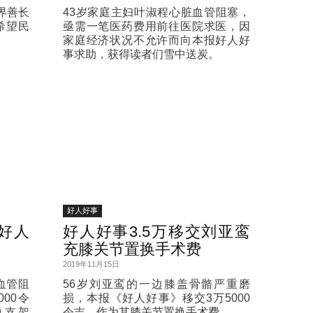
界善长
43岁家庭主妇叶淑程心脏血管阻塞，
希望民
亟需一笔医药费用前往医院求医，因
家庭经济状况不允许而向本报好人好
事求助，获得读者们雪中送炭。
好人好事
好人
好人好事3.5万移交刘亚鸾
充膝关节置换手术费
2019年11月15日
血管阻
56岁刘亚鸾的一边膝盖骨骼严重磨
00令
损，本报《好人好事》移交3万5000
脱支架
令吉，作为其膝关节置换手术费。