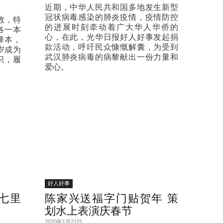
近期，中华人民共和国多地发生新型
冠状病毒感染的肺炎疫情，疫情防控
教，特
的进展时刻牵动着广大华人华侨的
各一本
心，在此，光华日报好人好事发起捐
译本，
款活动，呼吁民众慷慨解囊，为受到
岁成为
武汉肺炎病毒的病黎献出一份力量和
识，履
爱心。
好人好事
七里
陈家兴送福字门贴贺年 策
划水上表演庆春节
2020年1月21日