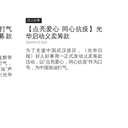
好人好事
打气
【点亮爱心 同心抗疫】光
募款
华启动义卖筹款
2020年2月10日
为了支援中国武汉疫区，《光华日
报》好人好事周一正式发动义卖筹款
益辉带
活动，以“点亮爱心，同心抗疫”作为口
打气，
号，为中国加油打气。
油"声
《光华