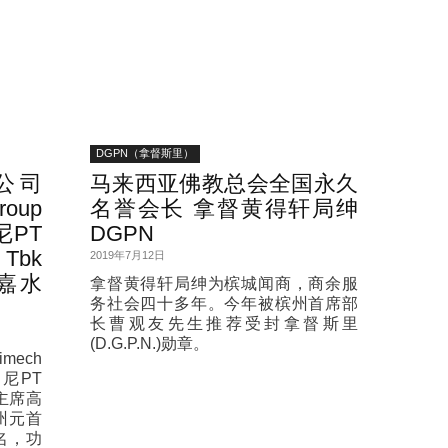
DGPN（拿督斯里）
公司
马来西亚佛教总会全国永久
oup
名誉会长 拿督黄得轩局绅
尼PT
DGPN
 Tbk
2019年7月12日
嘉水
拿督黄得轩局绅为槟城闻商，商余服
务社会四十多年。今年被槟州首席部
长曹观友先生推荐受封拿督斯里
(D.G.P.N.)勋章。
ech
印尼PT
集团主席高
州元首
名，功