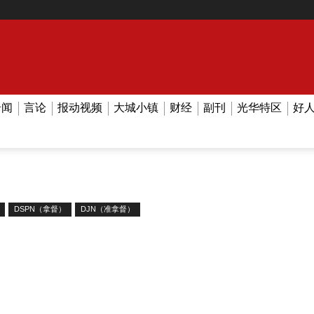
奇闻
言论
报动视频
大城小镇
财经
副刊
光华特区
好
DSPN（拿督）
DJN（准拿督）