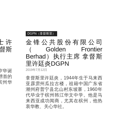
DGPN（拿督斯里）
士 许
金锋公共股份有限公司
督斯
（Golden Frontier
Berhad）执行主席 拿督斯
里许廷炎DGPN
2019年7月12日
岁华诞
榜首的
拿督斯里许廷炎，1944年生于马来西
槟州华
亚霹雳州瓜拉古楼，祖籍中国广东省
潮州府普宁县北山村东坡寨，1960年
代毕业于槟州韩江华文中学。他是马
来西亚成功闻商，尤其在槟州，他热
衷华教、关心华社。