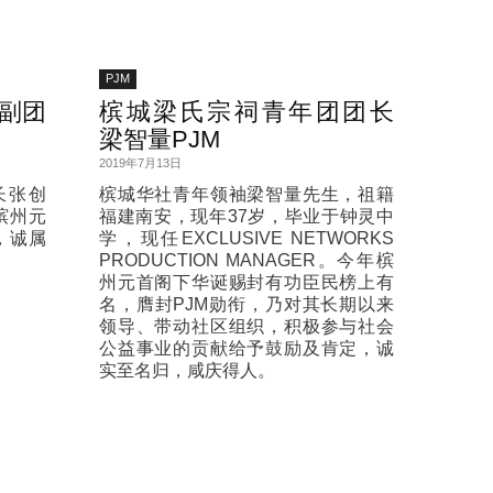
PJM
副团
槟城梁氏宗祠青年团团长
梁智量PJM
2019年7月13日
长张创
槟城华社青年领袖梁智量先生，祖籍
槟州元
福建南安，现年37岁，毕业于钟灵中
，诚属
学，现任EXCLUSIVE NETWORKS
PRODUCTION MANAGER。今年槟
州元首阁下华诞赐封有功臣民榜上有
名，膺封PJM勋衔，乃对其长期以来
领导、带动社区组织，积极参与社会
公益事业的贡献给予鼓励及肯定，诚
实至名归，咸庆得人。