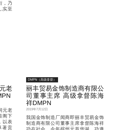
衔，乃
,实至
DMPN（高级拿督）
元老
丽丰贸易金饰制造商有限公
PN
司董事主席 高级拿督陈海
祥DMPN
2019年7月12日
祠元老
首阁下
我国金饰制造厂闻商即丽丰贸易金饰
，以表
制造商有限公司董事主席拿督陈海祥
卓著贡
功在社会，今年槟州元首华诞，功邀