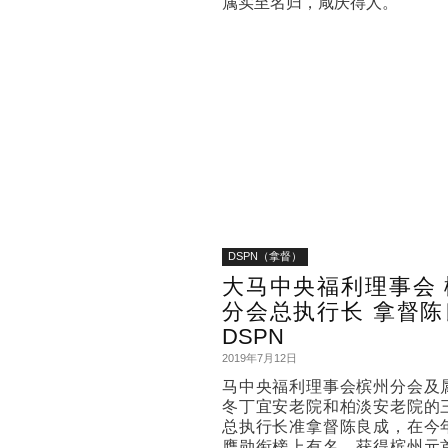
属实至名归，咸庆得人。
DSPN（拿督）
大马中央福利理事会 
分会总执行长 拿督陈
DSPN
2019年7月12日
马中央福利理事会槟州分会及
冬丁宜安老院和柏淡安老院的
总执行长准拿督陈良成，在今
膺勋衔榜上有名，获得槟州元