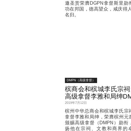
邀圣赏荣膺DGPN拿督斯里勋
功在邦国，德高望众，咸庆得人
名归。
DMPN（高级拿督）
槟商会和槟城李氏宗祠
高级拿督李雅和局绅DM
2019年7月12日
槟州中华总商会和槟城李氏宗
拿督李雅和局绅，荣膺槟州元
颁赐高级拿督（DMPN）勋衔
扬他在宗祠、文教和商界的