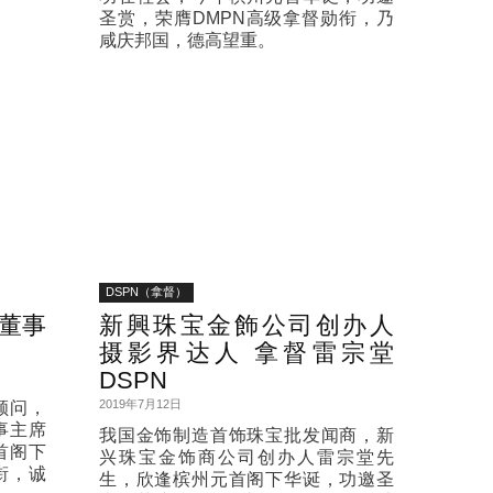
圣赏，荣膺DMPN高级拿督勋衔，乃
咸庆邦国，德高望重。
DSPN（拿督）
董事
新興珠宝金飾公司创办人
摄影界达人 拿督雷宗堂
DSPN
2019年7月12日
顾问，
事主席
我国金饰制造首饰珠宝批发闻商，新
首阁下
兴珠宝金饰商公司创办人雷宗堂先
衔，诚
生，欣逢槟州元首阁下华诞，功邀圣