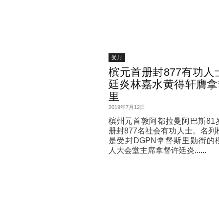
受封
槟元首册封877有功人
廷炎林嘉水黄得轩膺拿
里
2019年7月12日
槟州元首敦阿都拉曼阿巴斯81
册封877名社会有功人士。名列
是受封DGPN拿督斯里勋衔的
人大会堂主席拿督许廷炎......