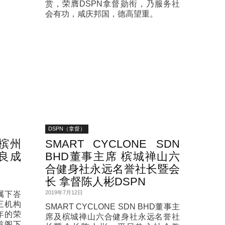
赏，荣膺DSPN拿督勋衔，乃服务社
会有功，咸庆邦国，德高望重。
DSPN（拿督）
槟州
SMART CYCLONE SDN
良成
BHD董事主席 槟城禅山六
合健身社永远名誉社长暨会
长 拿督陈人彬DSPN
2019年7月12日
属下峇
三机构
SMART CYCLONE SDN BHD董事主
年的荣
席及槟城禅山六合健身社永远名誉社
首阁下