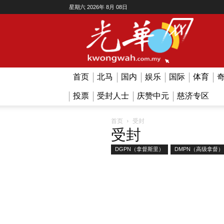
星期六 2026年 8月 08日
Kwong
Wah
首页
北马
国内
娱乐
国际
体育
投票
受封人士
庆赞中元
慈济专区
受封
首页
受封
DGPN（拿督斯里）
DMPN（高级拿督）