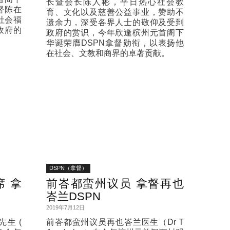
长暨会长陈人彬，平日热心社会教
督陈在
育、文化以及慈善公益事业，赞助不
社会福
遗余力，深受各界人士的敬仰及受到
政府的
政府的赏识，今年欣逢槟州元首阁下
华诞荣膺DSPN拿督勋衔，以表扬他
在社会、文教和商界的卓著贡献。
DSPN（拿督）
 拿
前峇都蛮州议员 拿督再也
峇兰DSPN
2019年7月12日
生 (
前峇都蛮州议员再也峇兰医生（Dr T