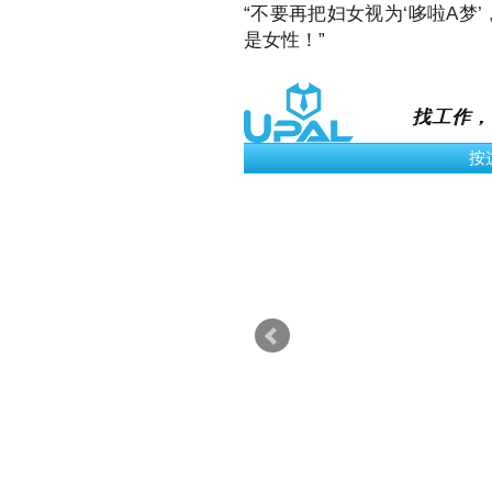
“不要再把妇女视为‘哆啦A梦
是女性！”
找工作，
› 立即申请
PHP Software
Engineer
Engineering
Kuala Lumpur
MYR 4K /Month