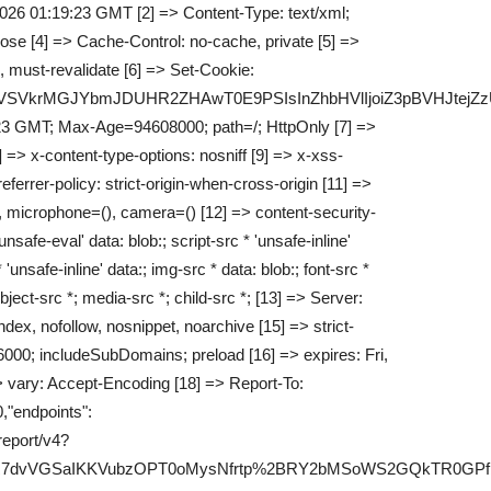
026 01:19:23 GMT [2] => Content-Type: text/xml;
lose [4] => Cache-Control: no-cache, private [5] =>
 must-revalidate [6] => Set-Cookie:
jArdnVVSVkrMGJYbmJDUHR2ZHAwT0E9PSIsInZhbHVlIjoiZ3pB
23 GMT; Max-Age=94608000; path=/; HttpOnly [7] =>
> x-content-type-options: nosniff [9] => x-xss-
ferrer-policy: strict-origin-when-cross-origin [11] =>
, microphone=(), camera=() [12] => content-security-
'unsafe-eval' data: blob:; script-src * 'unsafe-inline'
 'unsafe-inline' data:; img-src * data: blob:; font-src *
bject-src *; media-src *; child-src *; [13] => Server:
ndex, nofollow, nosnippet, noarchive [15] => strict-
000; includeSubDomains; preload [16] => expires: Fri,
 vary: Accept-Encoding [18] => Report-To:
,"endpoints":
/report/v4?
7dvVGSaIKKVubzOPT0oMysNfrtp%2BRY2bMSoWS2GQkTR0GPfb