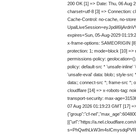
200 OK [1] => Date: Thu, 06 Aug 2
charset=utf-8 [3] => Connection: c
Cache-Control: no-cache, no-store,
UpalLiveSession=eyJpdiI6I
expires=Sun, 05-Aug-2029 01:19:
x-frame-options: SAMEORIGIN [8] =
protection: 1; mode=block [10] => re
permissions-policy: geolocation=()
policy: default-src * 'unsafe-inline' 
'unsafe-eval' data: blob:; style-src *
data:; connect-src *; frame-src *; o
cloudflare [14] => x-robots-tag: noi
transport-security: max-age=31536
07 Aug 2026 01:19:23 GMT [17] =>
{"group":"cf-nel","max_age":604800
[{"url":"https://a.nel.cloudflare.com
s=PhQwthLkW3m4slCmysdqPVR