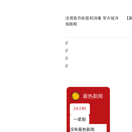
没用直升机喷药消毒 军方驳斥
【
假新闻
//
//
//
//
最热新闻
24小时
一星期
没有最热新闻