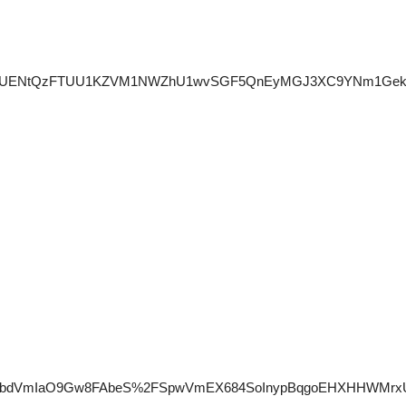
VHJtejZzUENtQzFTUU1KZVM1NWZhU1wvSGF5QnEyMGJ3XC9YNm1
dVmIaO9Gw8FAbeS%2FSpwVmEX684SoInypBqgoEHXHHWMrxUeHv