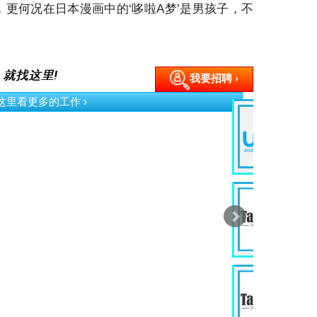
’，更何况在日本漫画中的‘哆啦A梦’是男孩子，不
 就找这里!
我要招聘 ›
按这里看更多的工作 ›
G
Ev
Ku
P
D
In
Wi
J
E
In
Ku