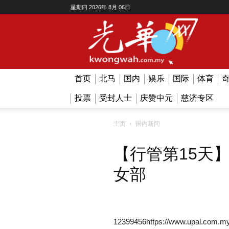
星期四 2026年 8月 06日
Kwong
Wah
首页
北马
国内
娱乐
国际
体育
投票
受封人士
庆赞中元
慈济专区
主页
国内新闻
【行管第15天
女部
12399456https://www.upal.com.my