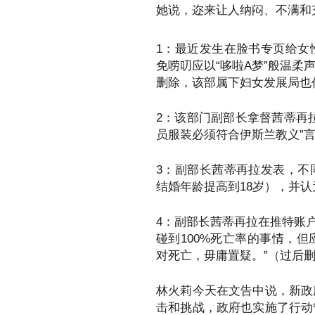
她说，迩来让人纳闷、不满和
1：最近发生在脸书专页给女
免唠叨应以“哆啦A梦”般温
删除，该部属下妇女发展局也
2：该部门副部长拿督茜蒂再
员服装必须符合伊斯兰教义”
3：副部长茜蒂再拉发表，不
结婚年龄提高到18岁），并
4：副部长茜蒂再拉在推特账
碰到100%死亡率的事情，
对死亡，毋庸置疑。”（过后
林火莉今天在文告中说，新政
击和挑战，政府也实施了行动