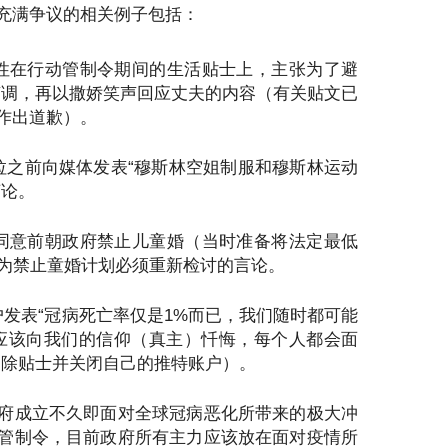
充满争议的相关例子包括：
性在行动管制令期间的生活贴士上，主张为了避
柔声调，再以撒娇笑声回应丈夫的内容（有关贴文已
作出道歉）。
拉之前向媒体发表“穆斯林空姐制服和穆斯林运动
言论。
同意前朝政府禁止儿童婚（当时准备将法定最低
认为禁止童婚计划必须重新检讨的言论。
户发表“冠病死亡率仅是1%而已，我们随时都可能
但应该向我们的信仰（真主）忏悔，每个人都会面
删除贴士并关闭自己的推特账户）。
府成立不久即面对全球冠病恶化所带来的极大冲
管制令，目前政府所有主力应该放在面对疫情所