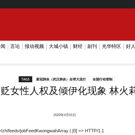
奇闻
言论
报动视频
大城小镇
财经
副刊
光华特区
好
TAGS
新冠肺炎（武汉肺炎）全球大流行
全国行动管制
】贬女性人权及倾伊化现象 林火
2020年4月01日
/zh/feeds/jobFeedKwongwahArray ( [0] => HTTP/1.1