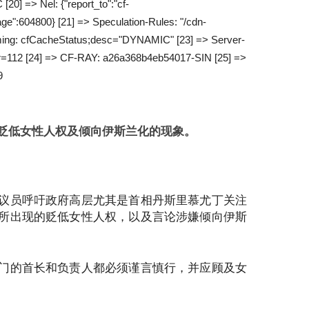
20] => Nel: {"report_to":"cf-
ge":604800} [21] => Speculation-Rules: "/cdn-
Timing: cfCacheStatus;desc="DYNAMIC" [23] => Server-
ur=112 [24] => CF-RAY: a26a368b4eb54017-SIN [25] =>
9
贬低女性人权及倾向伊斯兰化的现象。
议员呼吁政府高层尤其是首相丹斯里慕尤丁关注
所出现的贬低女性人权，以及言论涉嫌倾向伊斯
门的首长和负责人都必须谨言慎行，并应顾及女