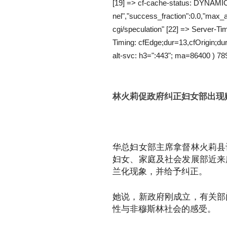
[19] => cf-cache-status: DYNAMIC [
nel","success_fraction":0.0,"max_a
cgi/speculation" [22] => Server-
Timing: cfEdge;dur=13,cfOrigin;d
alt-svc: h3=":443"; ma=86400 ) 78
林火莉促政府纠正妇女部出现
华总妇女部主席拿督林火莉县
妇女、家庭及社会发展部近来
兰化现象，并给予纠正。
她说，新政府刚成立，有关部
性与非穆斯林社会的感受。