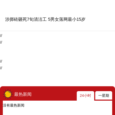
涉掷砖砸死7旬清洁工 5男女落网最小15岁
//
//
//
//
最热新闻
24小时
一星期
没有最热新闻