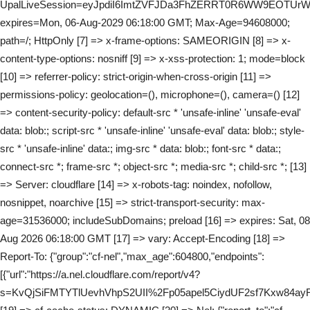
UpalLiveSession=eyJpdiI6ImtZVFJDa3FhZERRT0R6WW9EOTU
expires=Mon, 06-Aug-2029 06:18:00 GMT; Max-Age=94608000;
path=/; HttpOnly [7] => x-frame-options: SAMEORIGIN [8] => x-
content-type-options: nosniff [9] => x-xss-protection: 1; mode=block
[10] => referrer-policy: strict-origin-when-cross-origin [11] =>
permissions-policy: geolocation=(), microphone=(), camera=() [12]
=> content-security-policy: default-src * 'unsafe-inline' 'unsafe-eval'
data: blob:; script-src * 'unsafe-inline' 'unsafe-eval' data: blob:; style-
src * 'unsafe-inline' data:; img-src * data: blob:; font-src * data:;
connect-src *; frame-src *; object-src *; media-src *; child-src *; [13]
=> Server: cloudflare [14] => x-robots-tag: noindex, nofollow,
nosnippet, noarchive [15] => strict-transport-security: max-
age=31536000; includeSubDomains; preload [16] => expires: Sat, 08
Aug 2026 06:18:00 GMT [17] => vary: Accept-Encoding [18] =>
Report-To: {"group":"cf-nel","max_age":604800,"endpoints":
[{"url":"https://a.nel.cloudflare.com/report/v4?
s=KvQjSiFMTYTlUevhVhpS2UII%2Fp05apel5CiydUF2sf7Kxw84ay