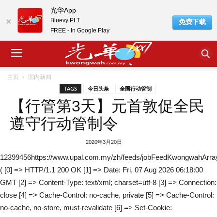
光华App
Bluevy PLT
免费下载
FREE - In Google Play
主页
国内新闻
TAGS
今日头条
全国行动管制
【行管第3天】元首敦促全民
遵守行动管制令
2020年3月20日
12399456https://www.upal.com.my/zh/feeds/jobFeedKwongwahArra
( [0] => HTTP/1.1 200 OK [1] => Date: Fri, 07 Aug 2026 06:18:00
GMT [2] => Content-Type: text/xml; charset=utf-8 [3] => Connection:
close [4] => Cache-Control: no-cache, private [5] => Cache-Control:
no-cache, no-store, must-revalidate [6] => Set-Cookie: