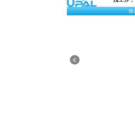
› 立即申请
PHP Web Developer
Engineering
Kuala Lumpur
MYR 4K /Month