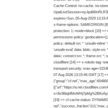
Cache-Control: no-cache, no-store,
UpalLiveSession=eyJpdiI6I
expires=Sun, 05-Aug-2029 13:15:
x-frame-options: SAMEORIGIN [8] =
protection: 1; mode=block [10] => re
permissions-policy: geolocation=()
policy: default-src * 'unsafe-inline' 
'unsafe-eval' data: blob:; style-src *
data:; connect-src *; frame-src *; o
cloudflare [14] => x-robots-tag: noi
transport-security: max-age=31536
07 Aug 2026 13:15:46 GMT [17] =>
{"group":"cf-nel","max_age":604800
[{"url":"https://a.nel.cloudflare.com
s=8x96tqhfMnWHj7pMg%2BKo5
[19] => cf-cache-status: DYNAMIC [
nel","success_fraction":0.0,"max_a