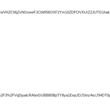
mVlBacmFwVHZCMjZvNGsweFJCbW56OXF2Ym10ZDFOVXUrZ2JUT
F3%2FVqDjualcRAboGUBBB0BpTY8ya1EepJDJStnz4ezJ94DT0p