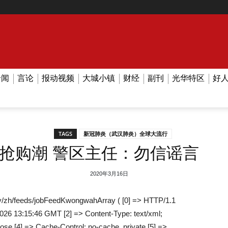
奇闻
言论
报动视频
大城小镇
财经
副刊
光华特区
好
TAGS
新冠肺炎（武汉肺炎）全球大流行
抢购潮 警区主任：勿信谣言
2020年3月16日
/zh/feeds/jobFeedKwongwahArray ( [0] => HTTP/1.1
026 13:15:46 GMT [2] => Content-Type: text/xml;
lose [4] => Cache-Control: no-cache, private [5] =>