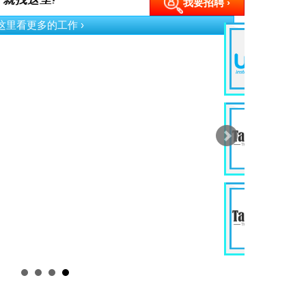
我要招聘 ›
按这里看更多的工作 ›
G
Ev
Ku
P
D
In
Wi
J
E
In
Ku