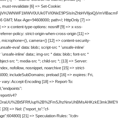
 must-revalidate [6] => Set-Cookie:
nRLR3ljVHJWNWF1MWV0UUk0TVI0NkE9PSIsInZhbHVlIjoiQjV
46 GMT; Max-Age=94608000; path=/; HttpOnly [7] =>
> x-content-type-options: nosniff [9] => x-xss-
ferrer-policy: strict-origin-when-cross-origin [11] =>
, microphone=(), camera=() [12] => content-security-
'unsafe-eval' data: blob:; script-src * 'unsafe-inline'
 'unsafe-inline' data:; img-src * data: blob:; font-src *
bject-src *; media-src *; child-src *; [13] => Server:
ndex, nofollow, nosnippet, noarchive [15] => strict-
000; includeSubDomains; preload [16] => expires: Fri,
 vary: Accept-Encoding [18] => Report-To:
,"endpoints":
/report/v4?
yDraUU%2Bt5FRfUup%2B%2Fm5JhzNnxUhBMsAHKzkE3mk3ME%2
20] => Nel: {"report_to":"cf-
ge":604800} [21] => Speculation-Rules: "/cdn-