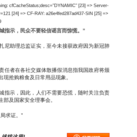
Timing: cfCacheStatus;desc="DYNAMIC" [23] => Server-
ur=121 [24] => CF-RAY: a26e4fed287ad437-SIN [25] =>
9
封城指示，民众不要轻信谣言而惊慌。”
扎尼助理总监证实，至今未接获政府因为新冠肺
责任者在各社交媒体散播假消息指我国政府将颁
出现抢购粮食及日常用品现象。
城指示，因此，人们不需要恐慌，随时关注负责
生部及国家安全理事会。
局求证。”
 就找这里!