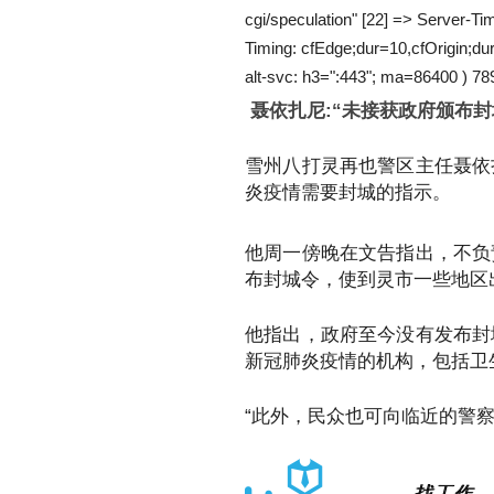
cgi/speculation" [22] => Server-
Timing: cfEdge;dur=10,cfOrigin;d
alt-svc: h3=":443"; ma=86400 ) 78
聂依扎尼:“未接获政府颁布
雪州八打灵再也警区主任聂依
炎疫情需要封城的指示。
他周一傍晚在文告指出，不负
布封城令，使到灵市一些地区
他指出，政府至今没有发布封
新冠肺炎疫情的机构，包括卫
“此外，民众也可向临近的警察
找工作，