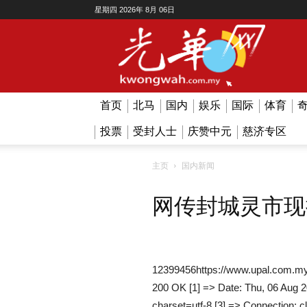
星期四 2026年 8月 06日
Kwong
Wah
首页
北马
国内
娱乐
国际
体育
投票
受封人士
庆赞中元
慈济专区
主页
国内新闻
网传封城灵市现
12399456https://www.upal.com.my
200 OK [1] => Date: Thu, 06 Aug 2
charset=utf-8 [3] => Connection: c