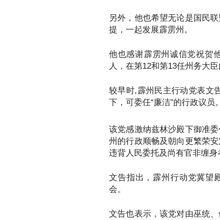
另外，他也希望无论是国民联
提，一起发展霹雳州。
他也感谢霹雳州诚信党祝贺
人，在第12和第13任州务大
较早时,霹州民主行动党表文
下，可委任“廉洁”的行政议员
该党感激纳兹林沙殿下御准委
州的行政顺畅及朝向更繁荣安
违背人民委托及尚有官非缠身
文告指出，霹州行动党冀望殿
会。
文告也表示，该党对由巫统、