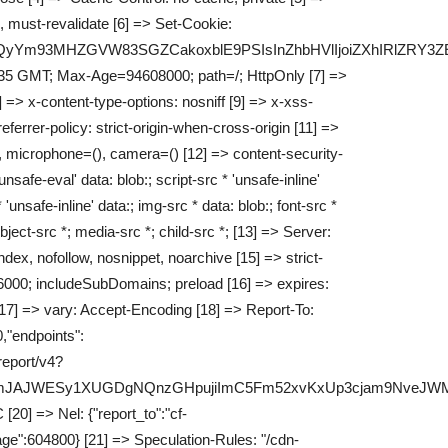
 must-revalidate [6] => Set-Cookie:
k9nV2QyYm93MHZGVW83SGZCakoxblE9PSIsInZhbHVlIjoiZXh
35 GMT; Max-Age=94608000; path=/; HttpOnly [7] =>
> x-content-type-options: nosniff [9] => x-xss-
ferrer-policy: strict-origin-when-cross-origin [11] =>
, microphone=(), camera=() [12] => content-security-
'unsafe-eval' data: blob:; script-src * 'unsafe-inline'
 'unsafe-inline' data:; img-src * data: blob:; font-src *
bject-src *; media-src *; child-src *; [13] => Server:
ndex, nofollow, nosnippet, noarchive [15] => strict-
6000; includeSubDomains; preload [16] => expires:
7] => vary: Accept-Encoding [18] => Report-To:
,"endpoints":
/report/v4?
LTmJAJWESy1XUGDgNQnzGHpujiImC5Fm52xvKxUp3cjam9NveJW
20] => Nel: {"report_to":"cf-
ge":604800} [21] => Speculation-Rules: "/cdn-