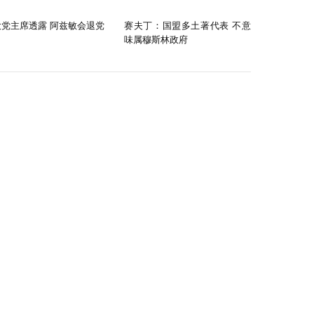
大党主席透露 阿兹敏会退党
赛夫丁：国盟多土著代表 不意
味属穆斯林政府