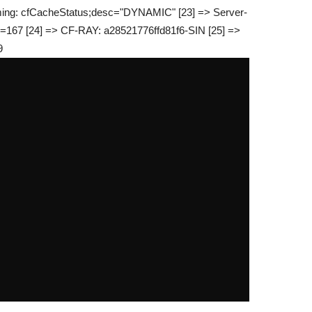
Timing: cfCacheStatus;desc="DYNAMIC" [23] => Server-
ur=167 [24] => CF-RAY: a28521776ffd81f6-SIN [25] =>
9