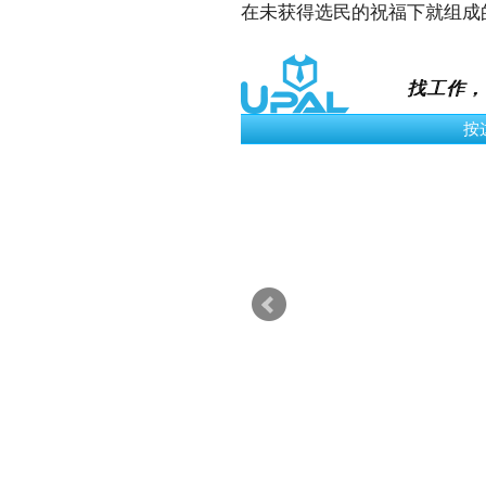
在未获得选民的祝福下就组成
找工作，
按这里看更多的工作 ›
GMBB Part 
Event
Kuala Lumpur
MYR 110.00 /
PHP Softwa
Developer
Information Techn
Wilayah Persekut
MYR 6K /Mon
Java Softw
Engineer
Information Techn
Kuala Lumpur
MYR 10K /Mo