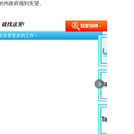
的州政府感到失望。
 就找这里!
我要招聘 ›
› 立即申请
› 立即申请
Timer
Social Media
Marketing Executive
Advertising & Marketing
Kuala Lumpur
Month
MYR 6K /Month
› 立即申请
› 立即申请
re
DevOps Software
Engineer
ology
Information Technology
uan
Kuala Lumpur
th
MYR 6.5K /Month
› 立即申请
› 立即申请
are
PHP Web Developer
(Internship)
ology
Engineering
Kuala Lumpur
nth
MYR 800.00 /Month