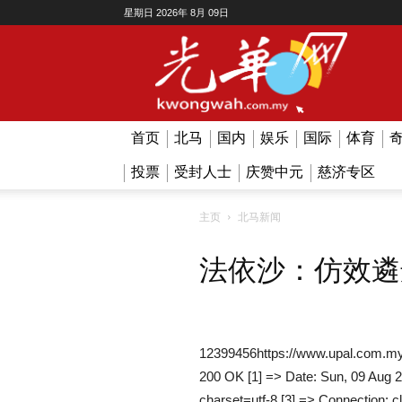
星期日 2026年 8月 09日
Kwong
Wah
首页
北马
国内
娱乐
国际
体育
投票
受封人士
庆赞中元
慈济专区
主页
北马新闻
法依沙：仿效遴
12399456https://www.upal.com.my
200 OK [1] => Date: Sun, 09 Aug 2
charset=utf-8 [3] => Connection: c