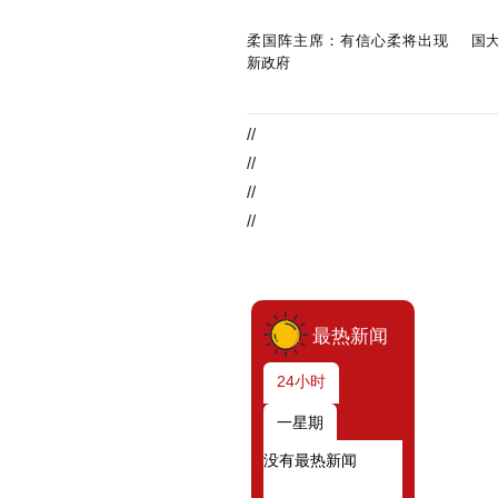
柔国阵主席：有信心柔将出现
国
新政府
//
//
//
//
最热新闻
24小时
一星期
没有最热新闻