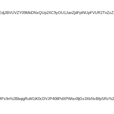
IRlZRY3ZEdjJBVUVZY09MbDNxQUp2XC9yOU1JanZjdFpINUpFV
MFs9n%2BbqigRuM1iK0cDVJP408PdXPWtsr0ljGx3XkNvBfpSRz%