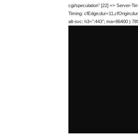
cgi/speculation" [22] => Server-
Timing: cfEdge;dur=11,cfOrigin;d
alt-svc: h3=":443"; ma=86400 ) 78