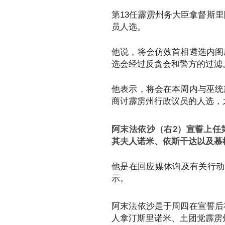
第13任霹雳州务大臣拿督斯里
员人选。
他说，将会仿效首相遴选内阁
选会经过反贪会和警方的过滤
他表示，将会在本周内与巫统
商讨霹雳州行政议员的人选，
阿末法依沙（右2）宣誓上任
其夫人诺米、依斯干达以及慕
他是在回应媒体询及有关行动
示。
阿末法依沙是于周四在宣誓后
人拿汀斯里诺米、土团党霹雳