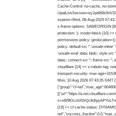
Cache-Control: no-cache, no-store,
UpalLiveSession=eyJpdiI6I
expires=Wed, 08-Aug-2029 07:43:
x-frame-options: SAMEORIGIN [8] =
protection: 1; mode=block [10] => re
permissions-policy: geolocation=()
policy: default-src * 'unsafe-inline' 
'unsafe-eval' data: blob:; style-src *
data:; connect-src *; frame-src *; o
cloudflare [14] => x-robots-tag: noi
transport-security: max-age=3153
Mon, 10 Aug 2026 07:43:35 GMT [1
{"group":"cf-nel","max_age":604800
[{"url":"https://a.nel.cloudflare.com
s=n6f9fOczbX0rQclkBpyAPYo
[19] => cf-cache-status: DYNAMIC [
nel","success_fraction":0.0,"max_a