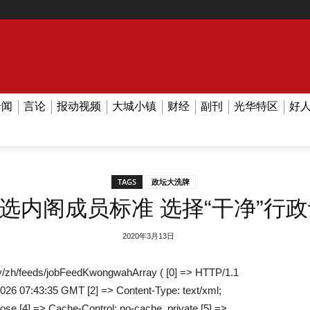
奇闻
言论
报动视频
大城小镇
财经
副刊
光华特区
好
TAGS
政坛大洗牌
选内阁成员标准 选择“干净”行
2020年3月13日
/zh/feeds/jobFeedKwongwahArray ( [0] => HTTP/1.1
026 07:43:35 GMT [2] => Content-Type: text/xml;
lose [4] => Cache-Control: no-cache, private [5] =>