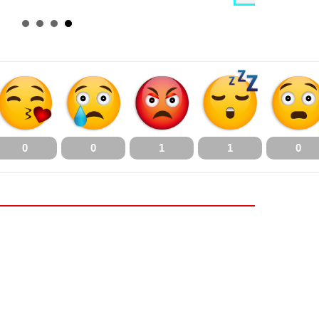
0
0
1
1
0