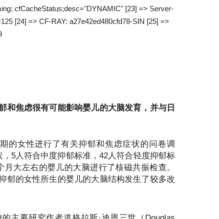
Timing: cfCacheStatus;desc="DYNAMIC" [23] => Server-
r=125 [24] => CF-RAY: a27e42ed480cfd78-SIN [25] =>
9
郁和焦虑很有可能影响婴儿的大脑发育，并与日
后期的女性进行了有关抑郁和焦虑症状的问卷调
状，5人符合中度抑郁标准，42人符合轻度抑郁标
个月大左右的婴儿的大脑进行了核磁共振检查。
抑郁的女性所生的婴儿的大脑结构发生了较多改
主要研究作者道格拉斯·迪恩三世（Douglas