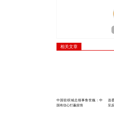
相关文章
中国驻槟城总领事鲁世巍：中
选委
国有信心打赢疫情
呈