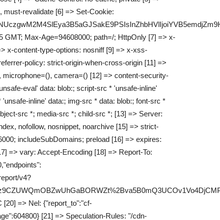
 must-revalidate [6] => Set-Cookie:
nA0SzNUczgwM2M4SlEya3B5aGJSakE9PSIsInZhbHVlIjoiYVB
5 GMT; Max-Age=94608000; path=/; HttpOnly [7] => x-
x-content-type-options: nosniff [9] => x-xss-
ferrer-policy: strict-origin-when-cross-origin [11] =>
, microphone=(), camera=() [12] => content-security-
'unsafe-eval' data: blob:; script-src * 'unsafe-inline'
 'unsafe-inline' data:; img-src * data: blob:; font-src *
bject-src *; media-src *; child-src *; [13] => Server:
ndex, nofollow, nosnippet, noarchive [15] => strict-
6000; includeSubDomains; preload [16] => expires:
7] => vary: Accept-Encoding [18] => Report-To:
,"endpoints":
/report/v4?
nhz9CZUWQmOBZwUhGaBORWZt%2Bva5B0mQ3UCOv1Vo4DjCMPCz
20] => Nel: {"report_to":"cf-
ge":604800} [21] => Speculation-Rules: "/cdn-