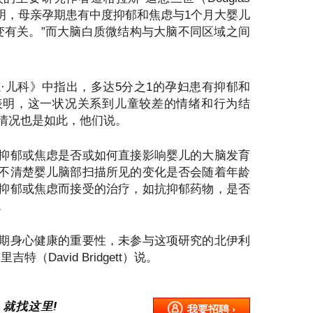
研究表明，母亲孕期患有中度抑郁和焦虑与1个月大婴儿
改变有关。”而大脑白质微结构与大脑不同区域之间
·儿科》中指出，多达5分之1的孕妇患有抑郁和
表明，这一状况关系到儿童较差的情绪和行为结
情况也是如此，他们说。
抑郁或焦虑是否或如何直接影响婴儿的大脑发育
不清楚婴儿脑部扫描所见的变化是否会随着年龄
抑郁或焦虑而接受的治疗，如抗抑郁药物，是否
。
期身心健康的重要性，未参与这项研究的北伊利
（David Bridgett）说。
 就找这里!
我要招聘 ›