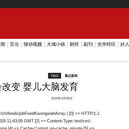
奇闻
言论
报动视频
大城小镇
财经
副刊
光华特区
好
TAGS
重点新闻
会改变 婴儿大脑发育
2020年3月09日
/zh/feeds/jobFeedKwongwahArray ( [0] => HTTP/1.1
026 11:43:05 GMT [2] => Content-Type: text/xml;
lose [4] => Cache-Control: no-cache, private [5] =>