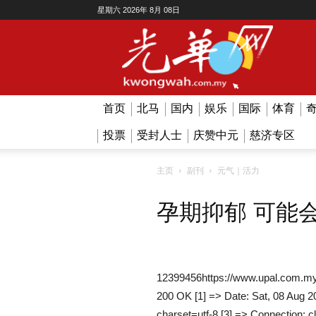
星期六 2026年 8月 08日
Kwong
Wah
首页
北马
国内
娱乐
国际
体育
投票
受封人士
庆赞中元
慈济专区
主页
副刊
元气｜活力
孕期抑郁 可能
12399456https://www.upal.com.my
200 OK [1] => Date: Sat, 08 Aug 2
charset=utf-8 [3] => Connection: c