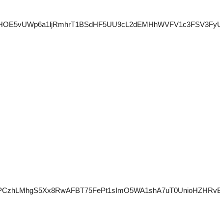
5emdjZm9HOE5vUWp6a1ljRmhrT1BSdHF5UU9cL2dEMHhWVFV1c3
hLMhgS5Xx8RwAFBT75FePt1sImO5WA1shA7uT0UnioHZHRvBQ