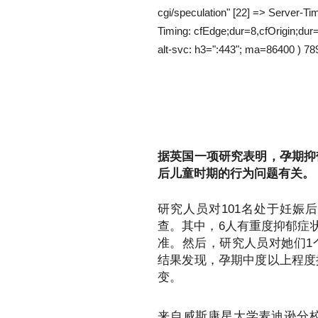
cgi/speculation" [22] => Server-
Timing: cfEdge;dur=8,cfOrigin;du
alt-svc: h3=":443"; ma=86400 ) 78
据英国一项研究表明，孕期抑
后儿童时期的行为问题有关。
研究人员对101名处于妊娠
查。其中，6人有重度抑郁症
准。然后，研究人员对她们1
结果发现，孕期中度以上程度
变。
来自威斯康星大学麦迪逊分校的