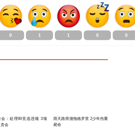
0
1
1
0
0
会：处理90竞选违规 3项
雨天路滑撞拖格罗里 2少年伤重
反贪会
毙命