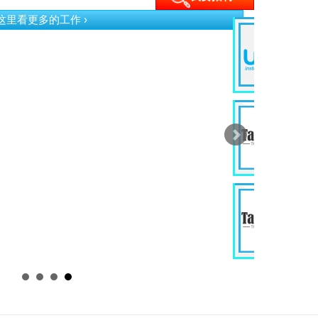
按这里看更多的工作 ›
G
Ev
Ku
P
D
In
Wi
J
E
In
Ku