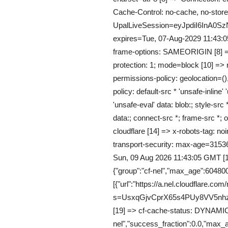
Cache-Control: no-cache, no-store,
UpalLiveSession=eyJpdiI6I
expires=Tue, 07-Aug-2029 11:43:0
frame-options: SAMEORIGIN [8] => 
protection: 1; mode=block [10] => re
permissions-policy: geolocation=()
policy: default-src * 'unsafe-inline' 
'unsafe-eval' data: blob:; style-src *
data:; connect-src *; frame-src *; o
cloudflare [14] => x-robots-tag: noi
transport-security: max-age=3153
Sun, 09 Aug 2026 11:43:05 GMT [1
{"group":"cf-nel","max_age":604800
[{"url":"https://a.nel.cloudflare.com
s=UsxqGjvCprX65s4PUy8VV5
[19] => cf-cache-status: DYNAMIC [
nel","success_fraction":0.0,"max_a