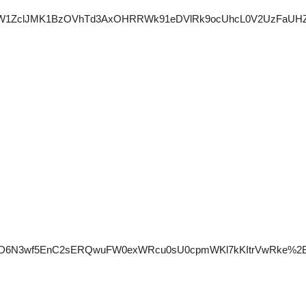
K3FXcW1ZclJMK1BzOVhTd3AxOHRRWk91eDVlRk9ocUhcL0V2UzF
4D6N3wf5EnC2sERQwuFW0exWRcu0sU0cpmWKl7kKItrVwRke%2B