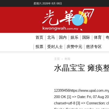
星期六 2026年 8月 08日
Kwong
Wah
首页
北马
国内
娱乐
国际
体育
投票
受封人士
庆赞中元
慈济专区
主页
奇闻
水晶宝宝 瘫痪
12399456https://www.upal.com.my
200 OK [1] => Date: Fri, 07 Aug 2
charset=utf-8 [3] => Connection: c