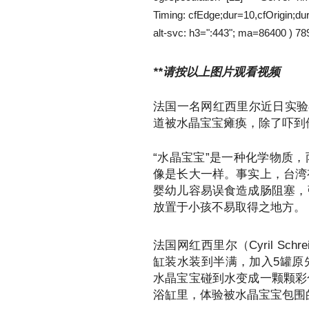
Timing: cfEdge;dur=10,cfOrigin;d
alt-svc: h3=":443"; ma=86400 ) 78
**请按以上图片观看视频
法国一名网红西里尔近日实验
道被水晶宝宝瘫痪，除了吓到
“水晶宝宝”是一种化学物质
像是长大一样。事实上，台湾
婴幼儿容易误食造成肠阻塞，
放置于小孩不易取得之地方。
法国网红西里尔（Cyril Sc
缸装水装到半满，加入5罐原
水晶宝宝碰到水变成一颗颗彩
浴缸里，体验被水晶宝宝包围