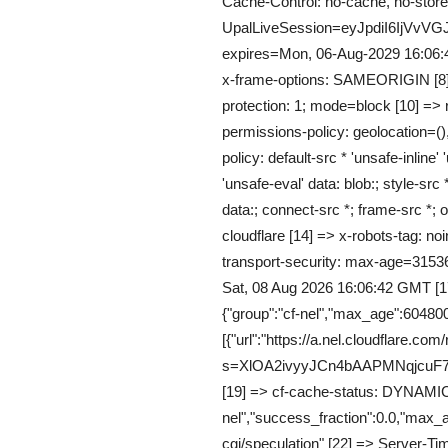
Cache-Control: no-cache, no-store,
UpalLiveSession=eyJpdiI6I
expires=Mon, 06-Aug-2029 16:06:
x-frame-options: SAMEORIGIN [8] =
protection: 1; mode=block [10] => re
permissions-policy: geolocation=()
policy: default-src * 'unsafe-inline' 
'unsafe-eval' data: blob:; style-src *
data:; connect-src *; frame-src *; o
cloudflare [14] => x-robots-tag: noi
transport-security: max-age=3153
Sat, 08 Aug 2026 16:06:42 GMT [17
{"group":"cf-nel","max_age":604800
[{"url":"https://a.nel.cloudflare.com
s=XlOA2ivyyJCn4bAAPMNqjcu
[19] => cf-cache-status: DYNAMIC [
nel","success_fraction":0.0,"max_a
cgi/speculation" [22] => Server-