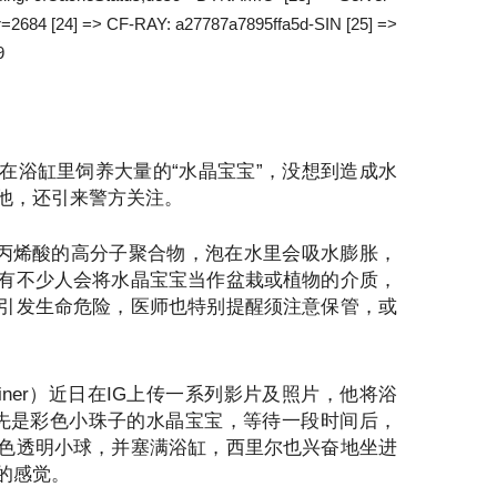
ur=2684 [24] => CF-RAY: a27787a7895ffa5d-SIN [25] =>
9
在浴缸里饲养大量的“水晶宝宝”，没想到造成水
他，还引来警方关注。
，丙烯酸的高分子聚合物，泡在水里会吸水膨胀，
有不少人会将水晶宝宝当作盆栽或植物的介质，
引发生命危险，医师也特别提醒须注意保管，或
hreiner）近日在IG上传一系列影片及照片，他将浴
先是彩色小珠子的水晶宝宝，等待一段时间后，
色透明小球，并塞满浴缸，西里尔也兴奋地坐进
的感觉。