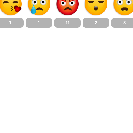
1
1
11
2
8