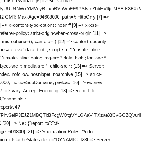
 must-revalidate [6] => Set-Cookie:
jVvVGJyUUU4NWxYMWlyRUxnRVpWbFE9PSIsInZhbHVlIjoiMEFr
42 GMT; Max-Age=94608000; path=/; HttpOnly [7] =>
> x-content-type-options: nosniff [9] => x-xss-
ferrer-policy: strict-origin-when-cross-origin [11] =>
, microphone=(), camera=() [12] => content-security-
'unsafe-eval' data: blob:; script-src * 'unsafe-inline'
 'unsafe-inline' data:; img-src * data: blob:; font-src *
bject-src *; media-src *; child-src *; [13] => Server:
ndex, nofollow, nosnippet, noarchive [15] => strict-
6000; includeSubDomains; preload [16] => expires:
] => vary: Accept-Encoding [18] => Report-To:
,"endpoints":
/report/v4?
F7Phv3eIP3EJZ1MBQTbBFcgWOtgVYLGAaVITiXzaeXfCvGCZQVu
20] => Nel: {"report_to":"cf-
ge":604800} [21] => Speculation-Rules: "/cdn-
Timing: cfCacheStatus;desc="DYNAMIC" [23] => Server-