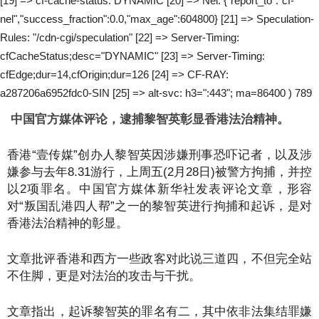
[19] => cf-cache-status: DYNAMIC [20] => Nel: {"report_to":"cf-
nel","success_fraction":0.0,"max_age":604800} [21] => Speculation-
Rules: "/cdn-cgi/speculation" [22] => Server-Timing:
cfCacheStatus;desc="DYNAMIC" [23] => Server-Timing:
cfEdge;dur=14,cfOrigin;dur=126 [24] => CF-RAY:
a287206a6952fdc0-SIN [25] => alt-svc: h3=":443"; ma=86400 ) 789
中国官方媒体评论，逮捕黎智英彰显香港法治精神。
香港“壹传媒”创办人黎智英因涉嫌刑事恐吓记者，以及涉
嫌参与去年8.31游行，上周五(2月28日)被警方拘捕，并控
以2项罪名。中国官方媒体新华社发表评论文章，形容
对“叛国乱港四人帮”之一的黎智英进行拘捕和起诉，是对
香港法治精神的彰显。
文章批评香港和西方一些政客对此说三道四，不但完全站
不住脚，更是对法治的攻击与干扰。
文章指出，起诉黎智英的罪名有二，其中依非法集结罪嫌