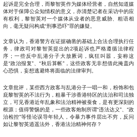
起诉是完全合理，而黎智英作为媒体经营者，自然知道媒
体对于保障公众知情权的意义，亦清楚记者在采访中的应
有权利，黎智英对一个媒体从业者的恶意威胁、粗语相
向，毫无疑问构成“刑事恐吓”罪的嫌疑。
文章认为，香港警方在证据确凿的基础上合法合理执行任
务，律政司对黎智英提出的2项起诉也严格遵循法律程
序；一些反中乱港分子大放厥词，疯狂叫嚣，妄称这
是“政治报复”、“秋后算帐”，这些政客无非想借此掩盖内
心恐惧，妄想逃避终将面临的法律审判。
文章批评，某些西方政客与乱港分子一唱一和，粉饰和包
庇黎智英的不法行为，粗暴干涉香港特区的法治和司法独
立，可见香港近年乱象和法治精神被蚕食，是有更深刻的
根源；值得警惕的是，一些政客炮制所谓“违法达义”、“政
治检控”等怪论误导年轻人，令暴力事件层出不穷，反问
如让黎智英逍遥法外，香港法治精神何存？