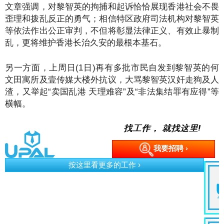
文章强调，对黎智英的拘捕和起诉恰恰展现香港社会不畏
歪理和拨乱反正的勇气；相信特区政府司法机构对黎智英
等依法作出公正审判，不但将彰显法律正义、有效止暴制
乱，更将维护香港长治久安的最根本基石。
另一方面，上周日(1日)再有多批市民自发到黎智英的何
文田寓所及壹传媒大楼外抗议，大骂黎智英汉奸走狗及人
渣，又举起“卖国乱港 天理难容”及“非法集结罪有应得”等
横幅。
找工作， 就找这里!
我要招聘 ›
按这里看更多的工作 ›