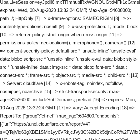
UpalLiveSession=eyJpdiI6ImxTRmhublRxWGNOUGtxMFk1cG
expires=Wed, 08-Aug-2029 13:32:24 GMT; Max-Age=94608000;
path=/; HttpOnly [7] => x-frame-options: SAMEORIGIN [8] => x-
content-type-options: nosniff [9] => x-xss-protection: 1; mode=block
[10] => referrer-policy: strict-origin-when-cross-origin [11] =>
permissions-policy: geolocation=(), microphone=(), camera=() [12]
=> content-security-policy: default-src * 'unsafe-inline' 'unsafe-eval'
data: blob:; script-src * 'unsafe-inline' 'unsafe-eval' data: blob:; style-
src * 'unsafe-inline' data:; img-src * data: blob:; font-src * data:;
connect-src *; frame-src *; object-src *; media-src *; child-src *; [13]
=> Server: cloudflare [14] => x-robots-tag: noindex, nofollow,
nosnippet, noarchive [15] => strict-transport-security: max-
age=31536000; includeSubDomains; preload [16] => expires: Mon,
10 Aug 2026 13:32:24 GMT [17] => vary: Accept-Encoding [18] =>
Report-To: {"group":"cf-nel","max_age":604800,"endpoints":
[{"url":"https://a.nel.cloudflare.com/report/v4?
s=QTejViq63gXBE1SMx1yy6VRkjcJVy3C%2BCk5djnCoR%2FWl