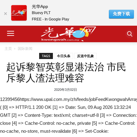
光华App
Bluevy PLT
免费下载
FREE - In Google Play
主页
国际新闻
TAGS
今日头条
反送中乱象
起诉黎智英彰显港法治 市民
斥黎人渣法理难容
2020年3月02日
12399456https://www.upal.com.my/zh/feeds/jobFeedKwongwahArra
( [0] => HTTP/1.1 200 OK [1] => Date: Sun, 09 Aug 2026 13:32:24
GMT [2] => Content-Type: text/xml; charset=utf-8 [3] => Connection:
close [4] => Cache-Control: no-cache, private [5] => Cache-Control:
no-cache, no-store, must-revalidate [6] => Set-Cookie: