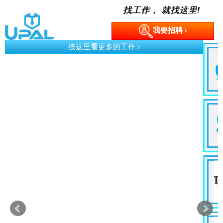
找工作， 就找这里!
我要招聘 ›
› 立即申
GMBB Part Timer
Event
Kuala Lumpur
MYR 110.00 /Month
› 立即申
Social Media Marketing
Executive
Advertising & Marketing
Kuala Lumpur
MYR 6K /Month
› 立即申
PHP Software Developer
Information Technology
Wilayah Persekutuan
MYR 6K /Month
› 立即申