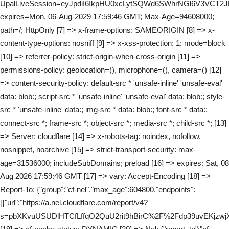
UpalLiveSession=eyJpdiI6IkpHU0xcLytSQWd6SWhrNGl6V3
expires=Mon, 06-Aug-2029 17:59:46 GMT; Max-Age=94608000;
path=/; HttpOnly [7] => x-frame-options: SAMEORIGIN [8] => x-
content-type-options: nosniff [9] => x-xss-protection: 1; mode=block
[10] => referrer-policy: strict-origin-when-cross-origin [11] =>
permissions-policy: geolocation=(), microphone=(), camera=() [12]
=> content-security-policy: default-src * 'unsafe-inline' 'unsafe-eval'
data: blob:; script-src * 'unsafe-inline' 'unsafe-eval' data: blob:; style-
src * 'unsafe-inline' data:; img-src * data: blob:; font-src * data:;
connect-src *; frame-src *; object-src *; media-src *; child-src *; [13]
=> Server: cloudflare [14] => x-robots-tag: noindex, nofollow,
nosnippet, noarchive [15] => strict-transport-security: max-
age=31536000; includeSubDomains; preload [16] => expires: Sat, 08
Aug 2026 17:59:46 GMT [17] => vary: Accept-Encoding [18] =>
Report-To: {"group":"cf-nel","max_age":604800,"endpoints":
[{"url":"https://a.nel.cloudflare.com/report/v4?
s=pbXKvuUSUDlHTCfLffqO2QuU2rit9hBirC%2F%2Fdp39uvEKjzw