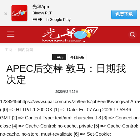
光华App
Bluevy PLT
免费下载
FREE - In Google Play
主页
国内新闻
TAGS
今日头条
APEC后交棒 敦马：日期我
决定
2020年2月22日
12399456https://www.upal.com.my/zh/feeds/jobFeedKwongwahArra
( [0] => HTTP/1.1 200 OK [1] => Date: Fri, 07 Aug 2026 17:59:46
GMT [2] => Content-Type: text/xml; charset=utf-8 [3] => Connection:
close [4] => Cache-Control: no-cache, private [5] => Cache-Control:
no-cache, no-store, must-revalidate [6] => Set-Cookie: