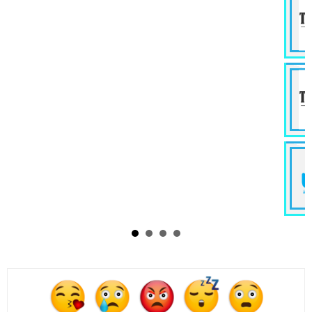
DevOps Software Engineer
Information Technology
Kuala Lumpur
MYR 6.5K /Month
› 立即申
Java Software Engineer
Information Technology
Kuala Lumpur
MYR 10K /Month
› 立即申
软件测试与客户支持专员 Softwa
Testing & Customer Support
Information Technology
Specialist
Kuala Lumpur
MYR 3K /Month