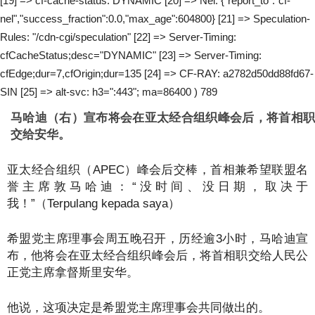
[19] => cf-cache-status: DYNAMIC [20] => Nel: {"report_to":"cf-
nel","success_fraction":0.0,"max_age":604800} [21] => Speculation-
Rules: "/cdn-cgi/speculation" [22] => Server-Timing:
cfCacheStatus;desc="DYNAMIC" [23] => Server-Timing:
cfEdge;dur=7,cfOrigin;dur=135 [24] => CF-RAY: a2782d50dd88fd67-
SIN [25] => alt-svc: h3=":443"; ma=86400 ) 789
马哈迪（右）宣布将会在亚太经合组织峰会后，将首相职
交给安华。
亚太经合组织（APEC）峰会后交棒，首相兼希望联盟名
誉主席敦马哈迪：“没时间、没日期，取决于
我！”（Terpulang kepada saya）
希盟党主席理事会周五晚召开，历经逾3小时，马哈迪宣
布，他将会在亚太经合组织峰会后，将首相职交给人民公
正党主席拿督斯里安华。
他说，这项决定是希盟党主席理事会共同做出的。