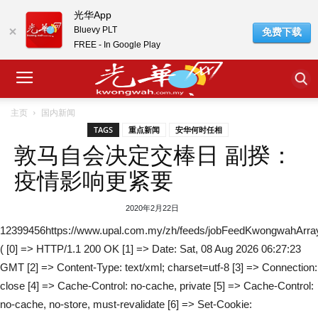
光华App
Bluevy PLT
免费下载
FREE - In Google Play
主页
国内新闻
TAGS
重点新闻
安华何时任相
敦马自会决定交棒日 副揆：
疫情影响更紧要
2020年2月22日
12399456https://www.upal.com.my/zh/feeds/jobFeedKwongwahArra
( [0] => HTTP/1.1 200 OK [1] => Date: Sat, 08 Aug 2026 06:27:23
GMT [2] => Content-Type: text/xml; charset=utf-8 [3] => Connection:
close [4] => Cache-Control: no-cache, private [5] => Cache-Control:
no-cache, no-store, must-revalidate [6] => Set-Cookie: