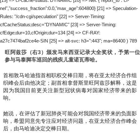
[19] => cf-cache-status: DYNAMIC [20] => Nel: {"report_to":"cf-
nel","success_fraction":0.0,"max_age":604800} [21] => Speculation-
Rules: "/cdn-cgi/speculation" [22] => Server-Timing:
cfCacheStatus;desc="DYNAMIC" [23] => Server-Timing:
cfEdge;dur=10,cfOrigin;dur=134 [24] => CF-RAY:
a27c7474baf2ce4e-SIN [25] => alt-svc: h3=":443"; ma=86400 ) 789
旺阿兹莎（右3）颁发马来西亚记录大全奖状，予第一位
参与马泰脚车巡回的残疾儿童诺瓦蒂哈。
首相敦马哈迪指首相职权交棒日期，将在亚太经济合作组
织峰会后由他决定；副首相拿督斯里旺阿兹莎解释，这是
因为我国目前更关注新型冠状病毒对国家经济带来的影
响。
她说，在评估了新冠肺炎可能会对我国经济带来的负面影
响，希盟同意先专注应对经济问题，在亚太经济合作峰会
后，由马哈迪决定交棒日期。