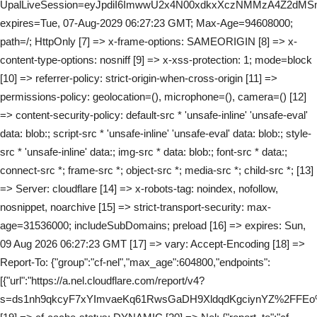
UpalLiveSession=eyJpdiI6ImwwU2x4N00xdkxXczNMMzA4Z2
expires=Tue, 07-Aug-2029 06:27:23 GMT; Max-Age=94608000;
path=/; HttpOnly [7] => x-frame-options: SAMEORIGIN [8] => x-
content-type-options: nosniff [9] => x-xss-protection: 1; mode=block
[10] => referrer-policy: strict-origin-when-cross-origin [11] =>
permissions-policy: geolocation=(), microphone=(), camera=() [12]
=> content-security-policy: default-src * 'unsafe-inline' 'unsafe-eval'
data: blob:; script-src * 'unsafe-inline' 'unsafe-eval' data: blob:; style-
src * 'unsafe-inline' data:; img-src * data: blob:; font-src * data:;
connect-src *; frame-src *; object-src *; media-src *; child-src *; [13]
=> Server: cloudflare [14] => x-robots-tag: noindex, nofollow,
nosnippet, noarchive [15] => strict-transport-security: max-
age=31536000; includeSubDomains; preload [16] => expires: Sun,
09 Aug 2026 06:27:23 GMT [17] => vary: Accept-Encoding [18] =>
Report-To: {"group":"cf-nel","max_age":604800,"endpoints":
[{"url":"https://a.nel.cloudflare.com/report/v4?
s=ds1nh9qkcyF7xYImvaeKq61RwsGaDH9XldqdKgciynYZ%2FFEo