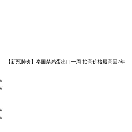
【新冠肺炎】泰国禁鸡蛋出口一周 抬高价格最高囚7年
//
//
//
//