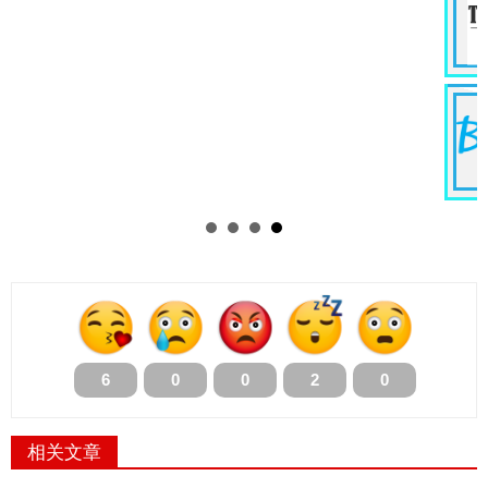
Java Software Engineer
Information Technology
Kuala Lumpur
MYR 10K /Month
› 立即申
PHP Software Engineer
Engineering
Kuala Lumpur
MYR 4K /Month
6
0
0
2
0
相关文章