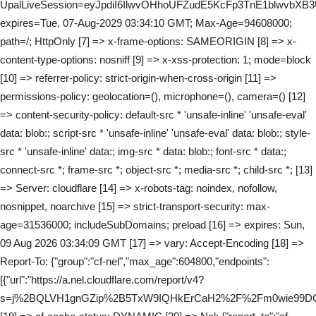
UpalLiveSession=eyJpdiI6IlwvOHhoUFZudE5KcFp3TnE1blw
expires=Tue, 07-Aug-2029 03:34:10 GMT; Max-Age=94608000;
path=/; HttpOnly [7] => x-frame-options: SAMEORIGIN [8] => x-
content-type-options: nosniff [9] => x-xss-protection: 1; mode=block
[10] => referrer-policy: strict-origin-when-cross-origin [11] =>
permissions-policy: geolocation=(), microphone=(), camera=() [12]
=> content-security-policy: default-src * 'unsafe-inline' 'unsafe-eval'
data: blob:; script-src * 'unsafe-inline' 'unsafe-eval' data: blob:; style-
src * 'unsafe-inline' data:; img-src * data: blob:; font-src * data:;
connect-src *; frame-src *; object-src *; media-src *; child-src *; [13]
=> Server: cloudflare [14] => x-robots-tag: noindex, nofollow,
nosnippet, noarchive [15] => strict-transport-security: max-
age=31536000; includeSubDomains; preload [16] => expires: Sun,
09 Aug 2026 03:34:09 GMT [17] => vary: Accept-Encoding [18] =>
Report-To: {"group":"cf-nel","max_age":604800,"endpoints":
[{"url":"https://a.nel.cloudflare.com/report/v4?
s=j%2BQLVH1gnGZip%2B5TxW9IQHkErCaH2%2F%2Fm0wie99DC