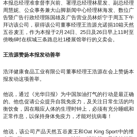
本报总经理准拿督李兴前、署理总经理林星发、副总经理
周慧妮、公众事务兼大山脚新闻中心经理林海发、数位广
告暨广告行政经理陈国雄及广告营业员林炘宁于周五下午
拜访该公司，获得该公司董事经理王浩源允诺捐10箱天然
五谷麦王，作为本报于2月24日、25日及26日早上11时至
傍晚6时在槟城三条路总社1楼展馆举行的义卖会。
王浩源赞扬本报发动善举
浩洋健康食品工业有限公司董事经理王浩源在会上赞扬本
报发动这项善举。
他说，通过《光华日报》为中国加油打气的行动是最正确
的。他也促请公众提升自我免疫力，及关注日常生活的均
衡饮食，因在顺应人体的生理时钟上，必须有充分睡眠和
正常作息，以保持身体免疫力，才能对抗病毒！
他说，该公司产品天然五谷麦王和Oat King Sport中的维