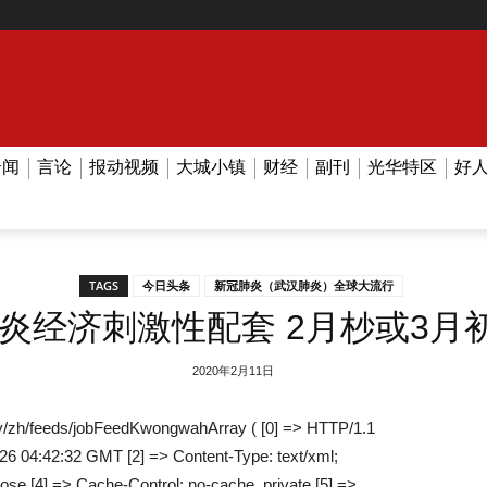
奇闻
言论
报动视频
大城小镇
财经
副刊
光华特区
好
TAGS
今日头条
新冠肺炎（武汉肺炎）全球大流行
炎经济刺激性配套 2月杪或3月
2020年2月11日
/zh/feeds/jobFeedKwongwahArray ( [0] => HTTP/1.1
026 04:42:32 GMT [2] => Content-Type: text/xml;
lose [4] => Cache-Control: no-cache, private [5] =>