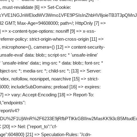
 must-revalidate [6] => Set-Cookie:
jNiRmlkYVE1NGJnWElodWV3Wmo1VFE9PSIsInZhbHVlIjoieTB
32 GMT; Max-Age=94608000; path=/; HttpOnly [7] =>
> x-content-type-options: nosniff [9] => x-xss-
ferrer-policy: strict-origin-when-cross-origin [11] =>
, microphone=(), camera=() [12] => content-security-
'unsafe-eval' data: blob:; script-src * 'unsafe-inline'
 'unsafe-inline' data:; img-src * data: blob:; font-src *
bject-src *; media-src *; child-src *; [13] => Server:
ndex, nofollow, nosnippet, noarchive [15] => strict-
6000; includeSubDomains; preload [16] => expires:
] => vary: Accept-Encoding [18] => Report-To:
,"endpoints":
/report/v4?
lDU%2F1UjWnR%2F6233E9jRfbPTlKkGBIIrw2MasKK9i3cB5Mtud
20] => Nel: {"report_to":"cf-
ge":604800} [21] => Speculation-Rules: "/cdn-