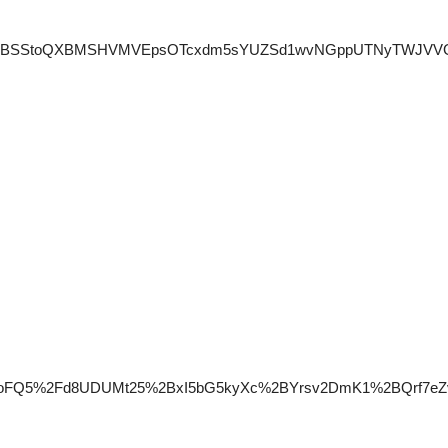
3T3pQMnJBSStoQXBMSHVMVEpsOTcxdm5sYUZSd1wvNGppUTNyT
EoFQ5%2Fd8UDUMt25%2BxI5bG5kyXc%2BYrsv2DmK1%2BQrf7eZv