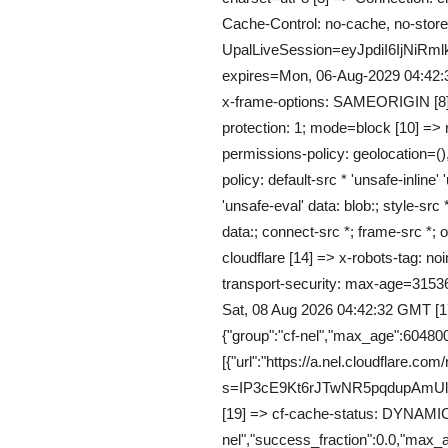
Cache-Control: no-cache, no-store,
UpalLiveSession=eyJpdiI6I
expires=Mon, 06-Aug-2029 04:42:
x-frame-options: SAMEORIGIN [8] =
protection: 1; mode=block [10] => re
permissions-policy: geolocation=()
policy: default-src * 'unsafe-inline' 
'unsafe-eval' data: blob:; style-src *
data:; connect-src *; frame-src *; o
cloudflare [14] => x-robots-tag: noi
transport-security: max-age=3153
Sat, 08 Aug 2026 04:42:32 GMT [17
{"group":"cf-nel","max_age":604800
[{"url":"https://a.nel.cloudflare.com
s=IP3cE9Kt6rJTwNR5pqdupAmU
[19] => cf-cache-status: DYNAMIC [
nel","success_fraction":0.0,"max_a