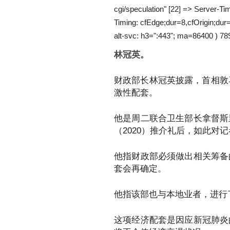
cgi/speculation" [22] => Server-
Timing: cfEdge;dur=8,cfOrigin;du
alt-svc: h3=":443"; ma=86400 ) 78
林冠英。
财政部长林冠英披露，首相敦
激性配套。
他是周二联合卫生部长拿督斯
（2020）推介礼后，如此对
他指财政部必须做出相关筹备
套会再确定。
他指该部也与本地业者，进行
这项经济配套是因应新冠肺炎