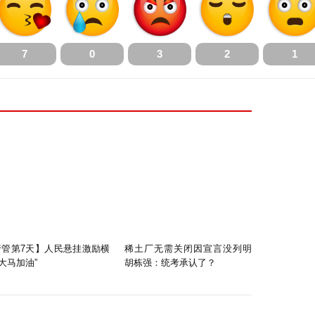
7
0
3
2
1
行管第7天】人民悬挂激励横
稀土厂无需关闭因宣言没列明
“大马加油”
胡栋强：统考承认了？