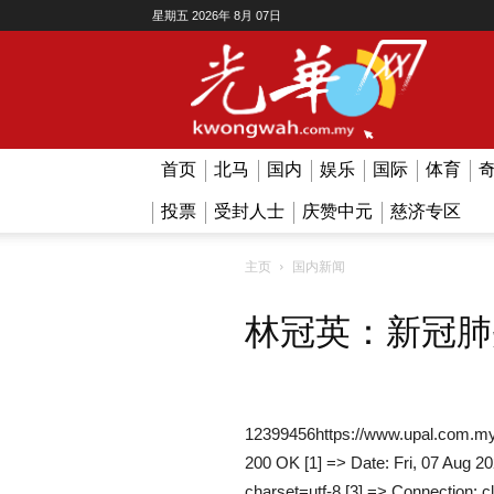
星期五 2026年 8月 07日
Kwong
Wah
首页
北马
国内
娱乐
国际
体育
投票
受封人士
庆赞中元
慈济专区
主页
国内新闻
林冠英：新冠肺
12399456https://www.upal.com.my
200 OK [1] => Date: Fri, 07 Aug 2
charset=utf-8 [3] => Connection: c