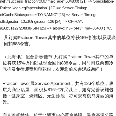
nel","success_fraction":0.0,"max_age":604800} [21] => Speculation-
Rules: "/cdn-cgi/speculation" [22] => Server-Timing:
cfCacheStatus;desc="DYNAMIC" [23] => Server-Timing:
cfEdge;dur=10,cfOrigin;dur=126 [24] => CF-RAY:
a26b51e27f29f838-SIN [25] => alt-svc: h3=":443"; ma=86400 ) 789
凡订购Praicon Tower其中的单位将获15%折扣以及现金
回扣888令吉。
（北海讯）配合新春佳节,凡订购Praicon Tower其中的单
位将获15%折扣以及现金回扣888令吉，同时附送两架冷
气机及免律师费和印花税，欢迎您前来参观或询问！
Praicon Tower属Service Apartment，共有126个单位，底
层为商业店屋，面积从816平方尺以上，拥有完善设施包
括：健身室、烧烤区、无边泳池，亦可观赏槟岛亮丽的海
景。
而且地点绝佳，位于北海市中心黄金路段，靠近高速公路