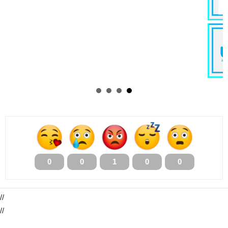
0
0
1
0
0
//
//