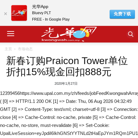
光华App
Bluevy PLT
免费下载
FREE - In Google Play
主页
市场动态
新春订购Praicon Tower单位
折扣15%现金回扣888元
2020年1月27日
12399456https://www.upal.com.my/zh/feeds/jobFeedKwongwahArra
( [0] => HTTP/1.1 200 OK [1] => Date: Thu, 06 Aug 2026 04:32:49
GMT [2] => Content-Type: text/xml; charset=utf-8 [3] => Connection:
close [4] => Cache-Control: no-cache, private [5] => Cache-Control:
no-cache, no-store, must-revalidate [6] => Set-Cookie:
UpalLiveSession=eyJpdiI6IkhGNStYYTNLd2tHaEpJYm1RQm1