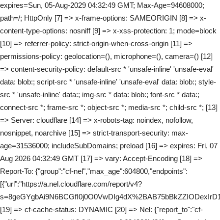
expires=Sun, 05-Aug-2029 04:32:49 GMT; Max-Age=94608000;
path=/; HttpOnly [7] => x-frame-options: SAMEORIGIN [8] => x-
content-type-options: nosniff [9] => x-xss-protection: 1; mode=block
[10] => referrer-policy: strict-origin-when-cross-origin [11] =>
permissions-policy: geolocation=(), microphone=(), camera=() [12]
=> content-security-policy: default-src * 'unsafe-inline' 'unsafe-eval'
data: blob:; script-src * 'unsafe-inline' 'unsafe-eval' data: blob:; style-
src * 'unsafe-inline' data:; img-src * data: blob:; font-src * data:;
connect-src *; frame-src *; object-src *; media-src *; child-src *; [13]
=> Server: cloudflare [14] => x-robots-tag: noindex, nofollow,
nosnippet, noarchive [15] => strict-transport-security: max-
age=31536000; includeSubDomains; preload [16] => expires: Fri, 07
Aug 2026 04:32:49 GMT [17] => vary: Accept-Encoding [18] =>
Report-To: {"group":"cf-nel","max_age":604800,"endpoints":
[{"url":"https://a.nel.cloudflare.com/report/v4?
s=8geGYgbAi9N6BCGfI0j0O0VwDIg4dX%2BAB75bBkZZIODexIrD1
[19] => cf-cache-status: DYNAMIC [20] => Nel: {"report_to":"cf-