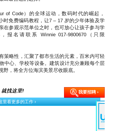
r of Code）的全球运动，数码时代的崛起，
供一小时免费编码教程，让7 – 17 岁的少年体验及学
父母亲在参观示范单位之时，也可放心让孩子参与学
联系 Winnie 017-9800670（只限
所在地点具有策略性，汇聚了都市生活的元素，百米内可轻
物中心、学校等设备。建筑设计充分兼顾每个层
视野，将全方位海滨美景尽收眼底。
 就找这里!
我要招聘 ›
› 立即申请
GMBB Part Timer
Social Med
Marketing 
Event
Advertising & Mar
Kuala Lumpur
Kuala Lumpur
MYR 110.00 /Month
MYR 6K /Mo