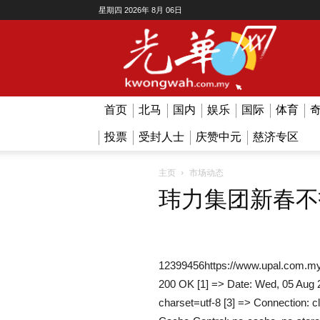
星期四 2026年 8月 06日
Kwong
Wah
首页
北马
国内
娱乐
国际
体育
投票
受封人士
庆赞中元
慈济专区
主页
市场动态
玮力集团新春不
12399456https://www.upal.com.my
200 OK [1] => Date: Wed, 05 Aug 
charset=utf-8 [3] => Connection: c