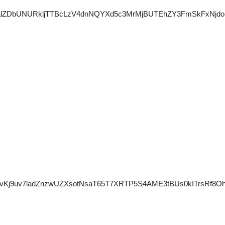
BMK1Y0alZDbUNURkljTTBcLzV4dnNQYXd5c3MrMjBUTEhZY3FmSkF
j9uv7ladZnzwUZXsotNsaT65T7XRTP5S4AME3tBUs0kITrsRf8OhV