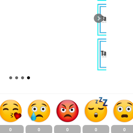
› 立即申请
PHP Software
DevOps So
Developer
Engineer
Information Technology
Information Tech
Wilayah Persekutuan
Kuala Lumpur
MYR 6K /Month
MYR 6.5K /M
› 立即申请
Java Software
Graphic De
Engineer
Marketing
Information Technology
Advertising & Mar
Kuala Lumpur
(Internship
Kuala Lumpur
MYR 10K /Month
MYR 800.00 
0
0
0
0
0