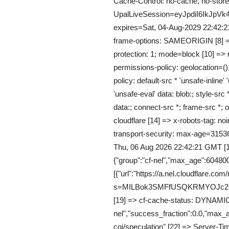
Cache-Control: no-cache, no-store,
UpalLiveSession=eyJpdiI6Ik
expires=Sat, 04-Aug-2029 22:42:2
frame-options: SAMEORIGIN [8] => 
protection: 1; mode=block [10] => re
permissions-policy: geolocation=()
policy: default-src * 'unsafe-inline' 
'unsafe-eval' data: blob:; style-src *
data:; connect-src *; frame-src *; o
cloudflare [14] => x-robots-tag: noi
transport-security: max-age=3153
Thu, 06 Aug 2026 22:42:21 GMT [1
{"group":"cf-nel","max_age":604800
[{"url":"https://a.nel.cloudflare.com
s=MILBok3SMFfUSQKRMYOJc276
[19] => cf-cache-status: DYNAMIC [
nel","success_fraction":0.0,"max_a
cgi/speculation" [22] => Server-