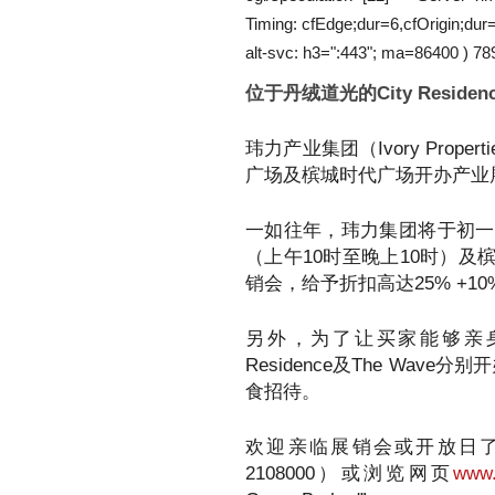
Timing: cfEdge;dur=6,cfOrigin;du
alt-svc: h3=":443"; ma=86400 ) 78
位于丹绒道光的City Resi
玮力产业集团（Ivory Pro
广场及槟城时代广场开办产业
一如往年，玮力集团将于初一
（上午10时至晚上10时）及
销会，给予折扣高达25% +1
另外，为了让买家能够亲身
Residence及The Wa
食招待。
欢迎亲临展销会或开放日了
2108000）或浏览网页
www.