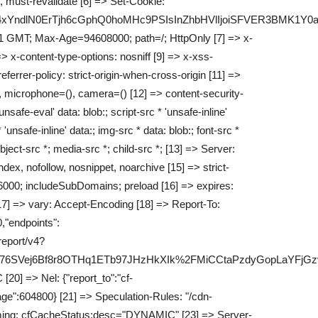
 must-revalidate [6] => Set-Cookie:
JpVk4xYndlN0ErTjh6cGphQ0hoMHc9PSIsInZhbHVlIjoiSFVER3
1 GMT; Max-Age=94608000; path=/; HttpOnly [7] => x-
x-content-type-options: nosniff [9] => x-xss-
ferrer-policy: strict-origin-when-cross-origin [11] =>
, microphone=(), camera=() [12] => content-security-
'unsafe-eval' data: blob:; script-src * 'unsafe-inline'
 'unsafe-inline' data:; img-src * data: blob:; font-src *
bject-src *; media-src *; child-src *; [13] => Server:
ndex, nofollow, nosnippet, noarchive [15] => strict-
6000; includeSubDomains; preload [16] => expires:
7] => vary: Accept-Encoding [18] => Report-To:
,"endpoints":
/report/v4?
SVej6Bf8r8OTHq1ETb97JHzHkXIk%2FMiCCtaPzdyGopLaYFjGzvK
20] => Nel: {"report_to":"cf-
ge":604800} [21] => Speculation-Rules: "/cdn-
Timing: cfCacheStatus;desc="DYNAMIC" [23] => Server-