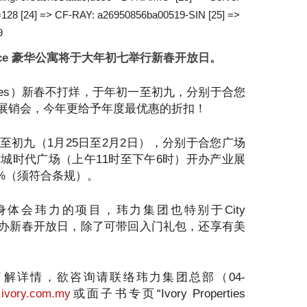
r=128 [24] => CF-RAY: a26950856ba00519-SIN [25] =>
9
dence 豪华公寓将于大年初七举行新春开放日。
perties）新春不打烊，于年初一至初九，分别于合您
展销会，今年更给予年度最优惠的折扣！
至初九（1月25日至2月2日），分别于合您广场
槟城时代广场（上午11时至下午6时）开办产业展
0%（须符合条规）。
体会玮力的项目，玮力集团也特别于City
ve分别开办新春开放日，除了可带回入门礼包，还享有美
解详情，欲咨询请联络玮力集团总部（04-
ivory.com.my
或面子书专页“Ivory Properties