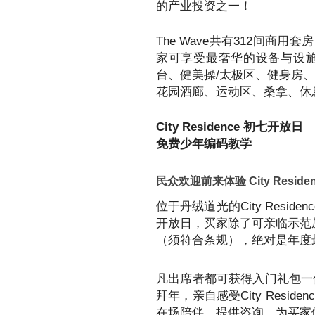
的产业投资之一！
The Wave共有312间商用套
家可享受最奢华的设备与设
台、健美操/太极区、健身房
花园酒廊、运动区、桑拿、休
City Residence 初七开放日
免费少年编码教学
民众欢迎前来体验 City Resid
位于丹绒道光的City Resid
开放日，买家除了可亲临示范屋
（须符合条规），绝对是年度
凡出席者都可获得入门礼包一
拜年，亲自感受City Resi
在场陪伴，提供咨询，为买家