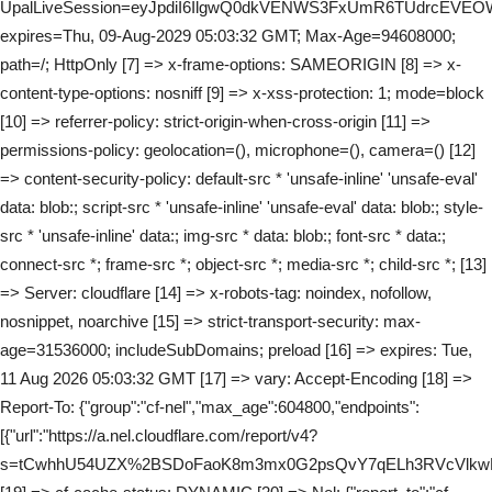
UpalLiveSession=eyJpdiI6IlgwQ0dkVENWS3FxUmR6TUdrcE
expires=Thu, 09-Aug-2029 05:03:32 GMT; Max-Age=94608000;
path=/; HttpOnly [7] => x-frame-options: SAMEORIGIN [8] => x-
content-type-options: nosniff [9] => x-xss-protection: 1; mode=block
[10] => referrer-policy: strict-origin-when-cross-origin [11] =>
permissions-policy: geolocation=(), microphone=(), camera=() [12]
=> content-security-policy: default-src * 'unsafe-inline' 'unsafe-eval'
data: blob:; script-src * 'unsafe-inline' 'unsafe-eval' data: blob:; style-
src * 'unsafe-inline' data:; img-src * data: blob:; font-src * data:;
connect-src *; frame-src *; object-src *; media-src *; child-src *; [13]
=> Server: cloudflare [14] => x-robots-tag: noindex, nofollow,
nosnippet, noarchive [15] => strict-transport-security: max-
age=31536000; includeSubDomains; preload [16] => expires: Tue,
11 Aug 2026 05:03:32 GMT [17] => vary: Accept-Encoding [18] =>
Report-To: {"group":"cf-nel","max_age":604800,"endpoints":
[{"url":"https://a.nel.cloudflare.com/report/v4?
s=tCwhhU54UZX%2BSDoFaoK8m3mx0G2psQvY7qELh3RVcVlkwH