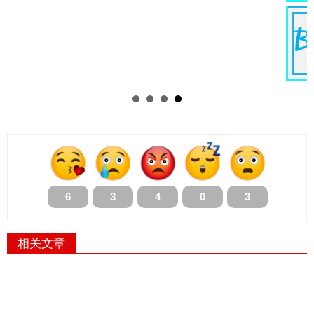
PHP Web Developer (In
Engineering
Kuala Lumpur
MYR 800.00 /Month
6
3
4
0
3
相关文章