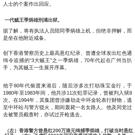
人士的个案作出回应。
一代贼王季炳雄刑满出狱。
据了解，将有执法人员陪同季炳雄上机，但绝非押解，而
是坐在他附近戒备。
创下香港警察历史上最高悬红纪录、曾遭全球发出红色通
缉令追捕的“3大贼王”之一季炳雄，70年代起在广州当扒
手，为其贼王一生展开序幕。
他于80年代偷渡来港后，随后涉多次打劫珠宝金行，于
1980年至1983年间，他共涉11次犯罪记录，曾被判入狱8
次。在1994年，其集团曾涉嫌劫走中环金轮表行财物，逃
至中环站与警方驳火，期间轰毙一名女路人。他及同党过
去被警员截查时，亦试过开枪逃去。
（左）香港警方曾悬红200万港元缉捕季炳雄，打破当时悬红