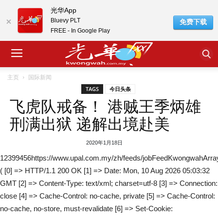
光华App
Bluevy PLT
免费下载
FREE - In Google Play
主页
国际新闻
TAGS
今日头条
飞虎队戒备！ 港贼王季炳雄
刑满出狱 递解出境赴美
2020年1月18日
12399456https://www.upal.com.my/zh/feeds/jobFeedKwongwahArra
( [0] => HTTP/1.1 200 OK [1] => Date: Mon, 10 Aug 2026 05:03:32
GMT [2] => Content-Type: text/xml; charset=utf-8 [3] => Connection:
close [4] => Cache-Control: no-cache, private [5] => Cache-Control:
no-cache, no-store, must-revalidate [6] => Set-Cookie: