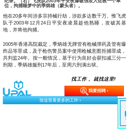
纪录。（右）飞虎队2003年平安夜爆破强攻入佐敦一个单
位，拘捕睡梦中的季炳雄（蒙头者）。
他在20多年间涉多宗持械行劫，涉款多达数千万。惟飞虎
队于2003年12月24日平安夜凌晨趁他熟睡，攻破其基
地，并将他拘捕。
2005年香港高院裁定，季炳雄无牌管有枪械弹药及管有爆
炸品等罪成，及于枪伤警员案中使用枪械意图拒捕罪成，
共判监24年。按一般情况，基于行为良好会获扣减三分一
刑期，季炳雄服刑17年后，至周六刑满出狱。
找工作， 就找这里!
我要招聘 ›
GMBB Part Timer
Event
Kuala Lumpur
MYR 110.00 /Month