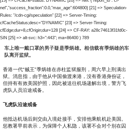
[19] => cf-cache-status: DYNAMIC [20] => Nel: {"report_to":"cf-
nel","success_fraction":0.0,"max_age":604800} [21] => Speculation-
Rules: "/cdn-cgi/speculation" [22] => Server-Timing:
cfCacheStatus;desc="DYNAMIC" [23] => Server-Timing:
cfEdge;dur=8,cfOrigin;dur=128 [24] => CF-RAY: a28c74613f31fd0c-
SIN [25] => alt-svc: h3=":443"; ma=86400 ) 789
车上唯一戴口罩的男子疑是季炳雄。相信载有季炳雄的车
队离开监狱。
香港一代“贼王”季炳雄在赤柱监狱服刑，周六早上刑满出
狱。消息指，由于他从中国偷渡来港，没有香港身份证，
但持有有效美国护照，因此被送往机场递解出境，警方飞
虎队人员沿途戒备。
飞虎队沿途戒备
他抵达机场后则交由入境处接手，安排他乘航机赴美国。
惩教署早前表示，为保障个人私隐，该署不会对个别在囚