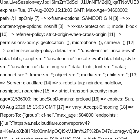
UpalLiveSession=eyJpdiI6ImZrY0dScHJ1UnNFM2djQjlqaTN
expires=Tue, 07-Aug-2029 15:13:03 GMT; Max-Age=94608000;
path=/; HttpOnly [7] => x-frame-options: SAMEORIGIN [8] => x-
content-type-options: nosniff [9] => x-xss-protection: 1; mode=block
[10] => referrer-policy: strict-origin-when-cross-origin [11] =>
permissions-policy: geolocation=(), microphone=(), camera=() [12]
=> content-security-policy: default-src * 'unsafe-inline' 'unsafe-eval'
data: blob:; script-src * 'unsafe-inline' 'unsafe-eval' data: blob:; style-
src * 'unsafe-inline' data:; img-src * data: blob:; font-src * data:;
connect-src *; frame-src *; object-src *; media-src *; child-src *; [13]
=> Server: cloudflare [14] => x-robots-tag: noindex, nofollow,
nosnippet, noarchive [15] => strict-transport-security: max-
age=31536000; includeSubDomains; preload [16] => expires: Sun,
09 Aug 2026 15:13:03 GMT [17] => vary: Accept-Encoding [18] =>
Report-To: {"group":"cf-nel","max_age":604800,"endpoints":
[{"url":"https://a.nel.cloudflare.com/report/v4?
s=KeAuoXb8HRix00rmMpOQI9kV18m%2F%2BvD47qLcmgyvQ3r