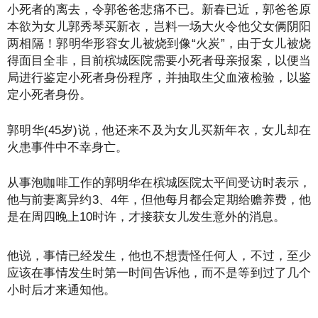
小死者的离去，令郭爸爸悲痛不已。新春已近，郭爸爸原
本欲为女儿郭秀琴买新衣，岂料一场大火令他父女俩阴阳
两相隔！郭明华形容女儿被烧到像“火炭”，由于女儿被烧
得面目全非，目前槟城医院需要小死者母亲报案，以便当
局进行鉴定小死者身份程序，并抽取生父血液检验，以鉴
定小死者身份。
郭明华(45岁)说，他还来不及为女儿买新年衣，女儿却在
火患事件中不幸身亡。
从事泡咖啡工作的郭明华在槟城医院太平间受访时表示，
他与前妻离异约3、4年，但他每月都会定期给赡养费，他
是在周四晚上10时许，才接获女儿发生意外的消息。
他说，事情已经发生，他也不想责怪任何人，不过，至少
应该在事情发生时第一时间告诉他，而不是等到过了几个
小时后才来通知他。