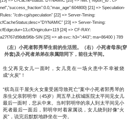
[19] => cf-cache-status: DYNAMIC [20] => Nel: {"report_to":"cf-
nel","success_fraction":0.0,"max_age":604800} [21] => Speculation-
Rules: "/cdn-cgi/speculation" [22] => Server-Timing:
cfCacheStatus;desc="DYNAMIC" [23] => Server-Timing:
cfEdge;dur=13,cfOrigin;dur=119 [24] => CF-RAY:
a27f767d98db5f6b-SIN [25] => alt-svc: h3=":443"; ma=86400 ) 789
（左）小死者郭秀琴生前的生活照。（右）小死者母亲(穿
外套)及小死者弟弟在亲属陪同下，前往太平间。
生父再见女儿一面时，女儿竟在一场火患中不幸被烧
成“火炭”！
“槟岛豆干屋失火女童受困导致死亡”案中小死者郭秀琴的
亲生父亲郭明华（45岁）周五早上槟城医院太平间见女儿
最后一面时，悲从中来。当时郭明华的亲人到太平间见小
死者最后一面后，郭明华对着家属说，女儿烧到好像“火
炭”，说完后默默地静坐在一旁。