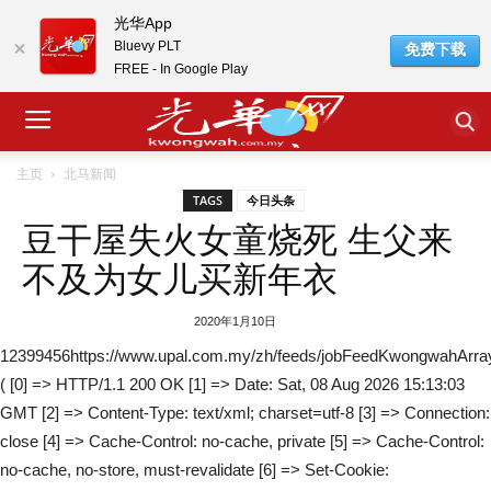
光华App
Bluevy PLT
免费下载
FREE - In Google Play
主页
北马新闻
TAGS
今日头条
豆干屋失火女童烧死 生父来
不及为女儿买新年衣
2020年1月10日
12399456https://www.upal.com.my/zh/feeds/jobFeedKwongwahArra
( [0] => HTTP/1.1 200 OK [1] => Date: Sat, 08 Aug 2026 15:13:03
GMT [2] => Content-Type: text/xml; charset=utf-8 [3] => Connection:
close [4] => Cache-Control: no-cache, private [5] => Cache-Control:
no-cache, no-store, must-revalidate [6] => Set-Cookie: