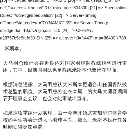
[19] => cf-cache-status: DYNAMIC [20] => Nel: {"report_to":"cf-
nel","success_fraction":0.0,"max_age":604800} [21] => Speculation-
Rules: "/cdn-cgi/speculation" [22] => Server-Timing:
cfCacheStatus;desc="DYNAMIC" [23] => Server-Timing:
cfEdge;dur=19,cfOrigin;dur=119 [24] => CF-RAY:
a28757b5c9fcfd30-SIN [25] => alt-svc: h3=":443"; ma=86400 ) 789
米斯本。
大马羽总预计会在近期内对国家羽球队教练结构进行重
组，其中，目前国羽队男单教练米斯本也牵涉在里面。
根据消息透露，大马羽总认为米斯本更适合出任国青队技
术总监的职位。大马羽总将会在本周二的大马大师赛期间
召开理事会会议，也会对此事做出宣布。
如果这项重组计划实现，由于今年开始武吉加里尔体育学
校的学生将会迁进大马羽球学院，那么，米斯本执行任务
时则变得更加容易。