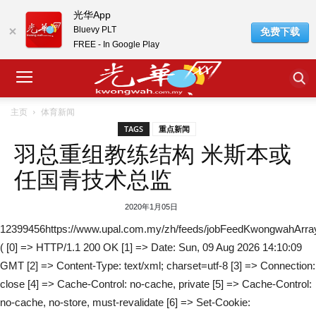
光华App
Bluevy PLT
免费下载
FREE - In Google Play
主页
体育新闻
TAGS
重点新闻
羽总重组教练结构 米斯本或
任国青技术总监
2020年1月05日
12399456https://www.upal.com.my/zh/feeds/jobFeedKwongwahArra
( [0] => HTTP/1.1 200 OK [1] => Date: Sun, 09 Aug 2026 14:10:09
GMT [2] => Content-Type: text/xml; charset=utf-8 [3] => Connection:
close [4] => Cache-Control: no-cache, private [5] => Cache-Control:
no-cache, no-store, must-revalidate [6] => Set-Cookie: