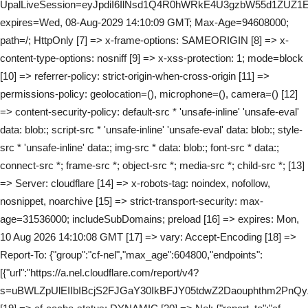
UpalLiveSession=eyJpdiI6IlNsd1Q4R0hWRkE4U3gzbW55d1ZUZ
expires=Wed, 08-Aug-2029 14:10:09 GMT; Max-Age=94608000;
path=/; HttpOnly [7] => x-frame-options: SAMEORIGIN [8] => x-
content-type-options: nosniff [9] => x-xss-protection: 1; mode=block
[10] => referrer-policy: strict-origin-when-cross-origin [11] =>
permissions-policy: geolocation=(), microphone=(), camera=() [12]
=> content-security-policy: default-src * 'unsafe-inline' 'unsafe-eval'
data: blob:; script-src * 'unsafe-inline' 'unsafe-eval' data: blob:; style-
src * 'unsafe-inline' data:; img-src * data: blob:; font-src * data:;
connect-src *; frame-src *; object-src *; media-src *; child-src *; [13]
=> Server: cloudflare [14] => x-robots-tag: noindex, nofollow,
nosnippet, noarchive [15] => strict-transport-security: max-
age=31536000; includeSubDomains; preload [16] => expires: Mon,
10 Aug 2026 14:10:08 GMT [17] => vary: Accept-Encoding [18] =>
Report-To: {"group":"cf-nel","max_age":604800,"endpoints":
[{"url":"https://a.nel.cloudflare.com/report/v4?
s=uBWLZpUlEIIbIBcjS2FJGaY30IkBFJY05tdwZ2Daouphthm2Pn