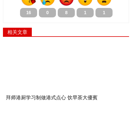
16
0
8
1
1
相关文章
拜师港厨学习制做港式点心 饮早茶大優賓