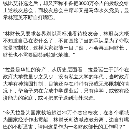
绒比艾补选之后，却又声称准备把3000万令吉的拨款交给
上述校友总会，而校友总会主席却又是马华永久党员，显
示林冠英不断自打嘴巴。
“林财长又要求各界别以高标准看待校友会，林冠英大概
不知道自己在说什么了，不如直接了当的承认是为了夺取
拉曼控制权，这样大家都能一目了然，不会再追问财长，
财长也不需要回答到如此笨拙。”
“拉曼是华社的资产，从历史层面看，拉曼诞生于那个在
政府大学数量少之又少，没有私立大学的年代，当时政府
大学有种族固打制，目前还存在种种有形或无形限制的情
况下，华裔子弟在完成中学课业后，只有停学，或较有经
济能力的家庭，或可把孩子送到海外深造。
“今天拉曼为国家裁培超过20万个杰出校友，在各个领域
为国家经济作出贡献，林财长却边喊政教分离，边自打嘴
巴的不断逼害，请问这是作为一名财政部长的工作吗？”