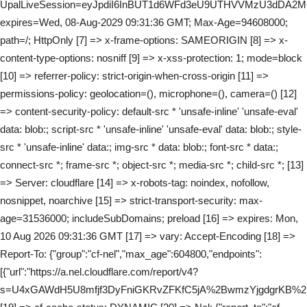
UpalLiveSession=eyJpdiI6InBUT1d6WFd3eU9UTHVVMzU3dDA
expires=Wed, 08-Aug-2029 09:31:36 GMT; Max-Age=94608000;
path=/; HttpOnly [7] => x-frame-options: SAMEORIGIN [8] => x-
content-type-options: nosniff [9] => x-xss-protection: 1; mode=block
[10] => referrer-policy: strict-origin-when-cross-origin [11] =>
permissions-policy: geolocation=(), microphone=(), camera=() [12]
=> content-security-policy: default-src * 'unsafe-inline' 'unsafe-eval'
data: blob:; script-src * 'unsafe-inline' 'unsafe-eval' data: blob:; style-
src * 'unsafe-inline' data:; img-src * data: blob:; font-src * data:;
connect-src *; frame-src *; object-src *; media-src *; child-src *; [13]
=> Server: cloudflare [14] => x-robots-tag: noindex, nofollow,
nosnippet, noarchive [15] => strict-transport-security: max-
age=31536000; includeSubDomains; preload [16] => expires: Mon,
10 Aug 2026 09:31:36 GMT [17] => vary: Accept-Encoding [18] =>
Report-To: {"group":"cf-nel","max_age":604800,"endpoints":
[{"url":"https://a.nel.cloudflare.com/report/v4?
s=U4xGAWdH5U8mfjf3DyFniGKRvZFKfC5jA%2BwmzYjgdgrKB%2B