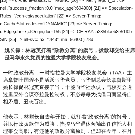
[19] => cf-cache-status: DYNAMIC [20] => Nel: {"report_to":"cf-
nel","success_fraction":0.0,"max_age":604800} [21] => Speculation-
Rules: "/cdn-cgi/speculation" [22] => Server-Timing:
cfCacheStatus;desc="DYNAMIC" [23] => Server-Timing:
cfEdge;dur=7,cfOrigin;dur=155 [24] => CF-RAY: a285bfaeb8e51f0b-
SIN [25] => alt-svc: h3=":443"; ma=86400 ) 789
姚长禄：林冠英打着“政教分离”的旗号，拨款却交给主席
是马华永久党员的拉曼大学学院校友总会。
一时政教分离，一时指拉曼大学学院校友总会（TAA）主
席拿督叶国煌不是活跃马华党员，马华副总会长拿督斯里
姚长禄促林冠英直接了当，干脆向华社承认，与校友会通
过里应外合谋夺拉曼控制权，不必每每为找借口而显得自
相矛盾、丑态百出。
他表示，林财长自去年开始，就打着“政教分离”的旗号，
并以行政拨款作为威胁，指控马华退休领袖出任信托人和
理事会高职，有违他的政教分离原则，但却在今年，在丹