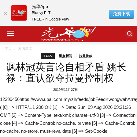
光华App
Bluevy PLT
免费下载
FREE - In Google Play
主页
国内新闻
TAGS
重点新闻
拉曼拨款
讽林冠英言论自相矛盾 姚长
禄：直认欲夺拉曼控制权
2019年11月27日
12399456https://www.upal.com.my/zh/feeds/jobFeedKwongwahArra
( [0] => HTTP/1.1 200 OK [1] => Date: Sun, 09 Aug 2026 09:31:36
GMT [2] => Content-Type: text/xml; charset=utf-8 [3] => Connection:
close [4] => Cache-Control: no-cache, private [5] => Cache-Control:
no-cache, no-store, must-revalidate [6] => Set-Cookie: