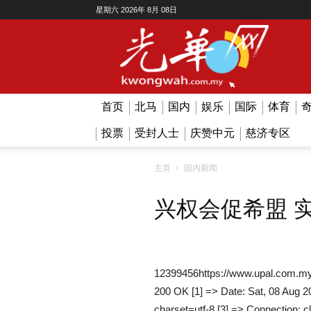
星期六 2026年 8月 08日
Kwong
Wah
首页
北马
国内
娱乐
国际
体育
投票
受封人士
庆赞中元
慈济专区
主页
国内新闻
兴权会促希盟 
12399456https://www.upal.com.my
200 OK [1] => Date: Sat, 08 Aug 2
charset=utf-8 [3] => Connection: c