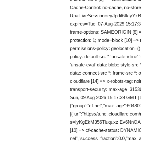
Cache-Control: no-cache, no-store,
UpalLiveSession=eyJpdiI6Ik
expires=Tue, 07-Aug-2029 15:17:3
frame-options: SAMEORIGIN [8] => 
protection: 1; mode=block [10] => re
permissions-policy: geolocation=()
policy: default-src * 'unsafe-inline' 
'unsafe-eval' data: blob:; style-src *
data:; connect-src *; frame-src *; o
cloudflare [14] => x-robots-tag: noi
transport-security: max-age=3153
Sun, 09 Aug 2026 15:17:39 GMT [1
{"group":"cf-nel","max_age":604800
[{"url":"https://a.nel.cloudflare.com
s=IyKgEkM356TluquxzIEv6NnOA
[19] => cf-cache-status: DYNAMIC [
nel","success_fraction":0.0,"max_a