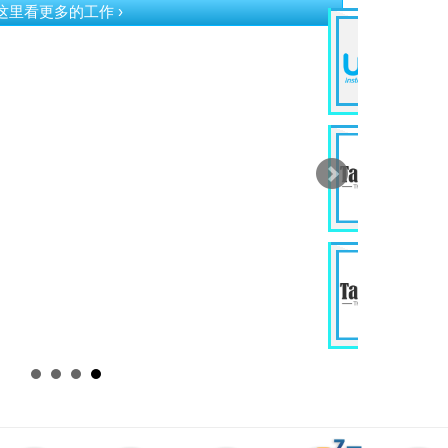
按这里看更多的工作 ›
G
Ev
Ku
P
D
In
Wi
J
E
In
Ku