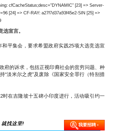
Timing: cfCacheStatus;desc="DYNAMIC" [23] => Server-
ur=96 [24] => CF-RAY: a27f7d37a93f45e2-SIN [25] =>
9
竞选宣言。
周年和平集会，要求希盟政府实践25项大选竞选宣
盟政府的诉求，包括正视印裔社会的贫穷问题、种
支持“淡米尔之虎”及废除《国家安全罪行（特别措
2时在吉隆坡十五碑小印度进行，活动吸引约一
 就找这里!
我要招聘 ›