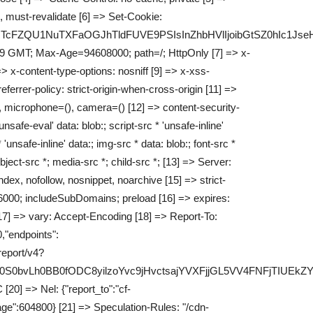
 must-revalidate [6] => Set-Cookie:
tyYkRTcFZQU1NuTXFaOGJhTldFUVE9PSIsInZhbHVlIjoibGtSZ0
9 GMT; Max-Age=94608000; path=/; HttpOnly [7] => x-
x-content-type-options: nosniff [9] => x-xss-
ferrer-policy: strict-origin-when-cross-origin [11] =>
, microphone=(), camera=() [12] => content-security-
'unsafe-eval' data: blob:; script-src * 'unsafe-inline'
 'unsafe-inline' data:; img-src * data: blob:; font-src *
bject-src *; media-src *; child-src *; [13] => Server:
ndex, nofollow, nosnippet, noarchive [15] => strict-
6000; includeSubDomains; preload [16] => expires:
7] => vary: Accept-Encoding [18] => Report-To:
,"endpoints":
/report/v4?
0S0bvLh0BB0fODC8yilzoYvc9jHvctsajYVXFjjGL5VV4FNFjTIUEkZ
20] => Nel: {"report_to":"cf-
ge":604800} [21] => Speculation-Rules: "/cdn-