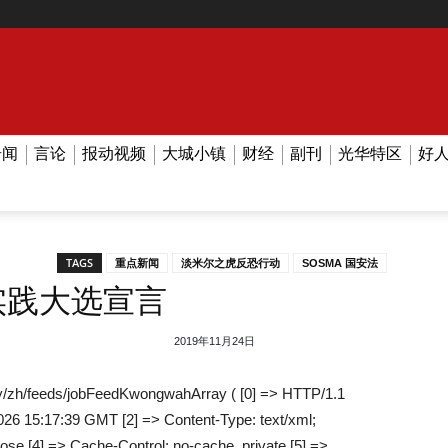
奇闻
言论
报动视频
大城小镇
财经
副刊
光华特区
好
TAGS
重点新闻
淡米尔之虎反恐行动
SOSMA 国安法
实践大选宣言
2019年11月24日
/zh/feeds/jobFeedKwongwahArray ( [0] => HTTP/1.1
026 15:17:39 GMT [2] => Content-Type: text/xml;
lose [4] => Cache-Control: no-cache, private [5] =>