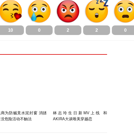
10
0
2
2
0
包商为防贼竟水泥封窗 消拯
林志玲生日新MV上线 和
：没危险活动不触法
AKIRA大谈唯美穿越恋