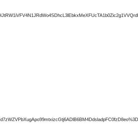
hIc1JseHJtRW1iVFV4N1JRdWo4SDhcL3lEbkxMeXFUcTA1b0Zic2
Yd7zWZVPbXugApo99mtxizcGtj6ADlB6BM4DdsladpFC0fzD8eo%3D"