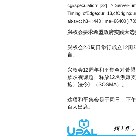
cgi/speculation" [22] => Server-
Timing: cfEdge;dur=13,cfOrigin;d
alt-svc: h3=":443"; ma=86400 ) 78
兴权会要求希盟政府实践大选
兴权会2.0周日举行成立12
言。
兴权会12周年和平集会对希
族歧视课题、释放12名涉嫌
施）法令》（SOSMA）。
这项和平集会是于周日，下午
百人出席。
找工作，