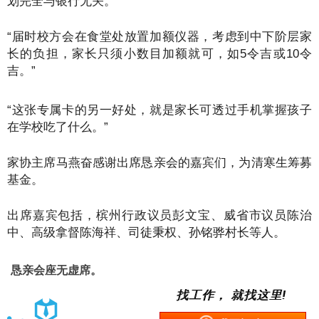
划完全与银行无关。
“届时校方会在食堂处放置加额仪器，考虑到中下阶层家
长的负担，家长只须小数目加额就可，如5令吉或10令
吉。”
“这张专属卡的另一好处，就是家长可透过手机掌握孩子
在学校吃了什么。”
家协主席马燕奋感谢出席恳亲会的嘉宾们，为清寒生筹募
基金。
出席嘉宾包括，槟州行政议员彭文宝、威省市议员陈治
中、高级拿督陈海祥、司徒秉权、孙铭骅村长等人。
恳亲会座无虚席。
找工作， 就找这里!