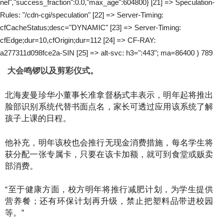
nel","success_fraction":0.0,"max_age":604800} [21] => Speculation-
Rules: "/cdn-cgi/speculation" [22] => Server-Timing:
cfCacheStatus;desc="DYNAMIC" [23] => Server-Timing:
cfEdge;dur=10,cfOrigin;dur=112 [24] => CF-RAY:
a277311d098fce2a-SIN [25] => alt-svc: h3=":443"; ma=86400 ) 789
大会鸣锣以及剪彩仪式。
北海麦曼珍华小董事长准拿督杨式丰表示，明年起将推出
脸部识别系统代替书面点名，家长可透过应用该系统了解
孩子上课的日程。
他补充，明年该校也会推行无现金消费措施，每名学生将
获分配一张专属卡，只要在该卡加额，就可到食堂或贩卖
部消费。
“至于健康方面，校方明年将推行减肥计划，为学生提供
营养餐；还有环保计划再升级，禁止把塑料品带进校园
等。”