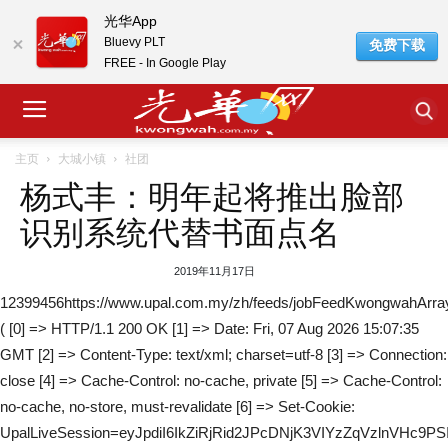
光华App
Bluevy PLT
免费下载
FREE - In Google Play
主页
大城小镇
社团
杨式丰：明年起将推出脸部
识别系统代替书面点名
2019年11月17日
12399456https://www.upal.com.my/zh/feeds/jobFeedKwongwahArra
( [0] => HTTP/1.1 200 OK [1] => Date: Fri, 07 Aug 2026 15:07:35
GMT [2] => Content-Type: text/xml; charset=utf-8 [3] => Connection:
close [4] => Cache-Control: no-cache, private [5] => Cache-Control:
no-cache, no-store, must-revalidate [6] => Set-Cookie:
UpalLiveSession=eyJpdiI6IkZiRjRid2JPcDNjK3VIYzZqVzl