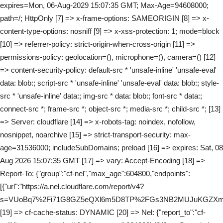
expires=Mon, 06-Aug-2029 15:07:35 GMT; Max-Age=94608000;
path=/; HttpOnly [7] => x-frame-options: SAMEORIGIN [8] => x-
content-type-options: nosniff [9] => x-xss-protection: 1; mode=block
[10] => referrer-policy: strict-origin-when-cross-origin [11] =>
permissions-policy: geolocation=(), microphone=(), camera=() [12]
=> content-security-policy: default-src * 'unsafe-inline' 'unsafe-eval'
data: blob:; script-src * 'unsafe-inline' 'unsafe-eval' data: blob:; style-
src * 'unsafe-inline' data:; img-src * data: blob:; font-src * data:;
connect-src *; frame-src *; object-src *; media-src *; child-src *; [13]
=> Server: cloudflare [14] => x-robots-tag: noindex, nofollow,
nosnippet, noarchive [15] => strict-transport-security: max-
age=31536000; includeSubDomains; preload [16] => expires: Sat, 08
Aug 2026 15:07:35 GMT [17] => vary: Accept-Encoding [18] =>
Report-To: {"group":"cf-nel","max_age":604800,"endpoints":
[{"url":"https://a.nel.cloudflare.com/report/v4?
s=VUoBq7%2Fi71G8GZ5eQXl6m5D8TP%2FGs3NB2MUJuKGZXmdy%
[19] => cf-cache-status: DYNAMIC [20] => Nel: {"report_to":"cf-