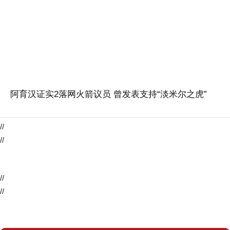
阿育汉证实2落网火箭议员 曾发表支持“淡米尔之虎”
//
//
//
//