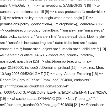
path=/; HttpOnly [7] => x-frame-options: SAMEORIGIN [8] => x-
content-type-options: nosniff [9] => x-xss-protection: 1; mode=block
[10] => referrer-policy: strict-origin-when-cross-origin [11] =>
permissions-policy: geolocation=(), microphone=(), camera=() [12]
=> content-security-policy: default-src * 'unsafe-inline' 'unsafe-eval'
data: blob:; script-src * 'unsafe-inline' 'unsafe-eval' data: blob:; style-
src * 'unsafe-inline' data:; img-src * data: blob:; font-src * data:;
connect-src *; frame-src *; object-src *; media-src *; child-src *; [13]
=> Server: cloudflare [14] => x-robots-tag: noindex, nofollow,
nosnippet, noarchive [15] => strict-transport-security: max-
age=31536000; includeSubDomains; preload [16] => expires: Mon,
10 Aug 2026 09:52:04 GMT [17] => vary: Accept-Encoding [18] =>
Report-To: {"group":"cf-nel","max_age":604800,"endpoints":
[{"url":"https://a.nel.cloudflare.com/report/v4?
s=O93FC0fXT3cA%2BQdFsnEEvRhaNiKZPnU3nMwNTtcel762bWz
[19] => cf-cache-status: DYNAMIC [20] => Nel: {"report_to":"cf-
nel","success_fraction":0.0,"max_age":604800} [21] => Speculation-