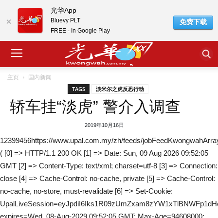
光华App
Bluevy PLT
免费下载
FREE - In Google Play
主页
国内新闻
TAGS
淡米尔之虎反恐行动
轿车挂“淡虎” 警介入调查
2019年10月16日
12399456https://www.upal.com.my/zh/feeds/jobFeedKwongwahArra
( [0] => HTTP/1.1 200 OK [1] => Date: Sun, 09 Aug 2026 09:52:05
GMT [2] => Content-Type: text/xml; charset=utf-8 [3] => Connection:
close [4] => Cache-Control: no-cache, private [5] => Cache-Control:
no-cache, no-store, must-revalidate [6] => Set-Cookie:
UpalLiveSession=eyJpdiI6Iks1R09zUmZxam8zYW1xTlBNW
expires=Wed, 08-Aug-2029 09:52:05 GMT; Max-Age=94608000;