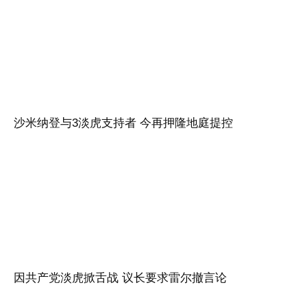
沙米纳登与3淡虎支持者 今再押隆地庭提控
因共产党淡虎掀舌战 议长要求雷尔撤言论