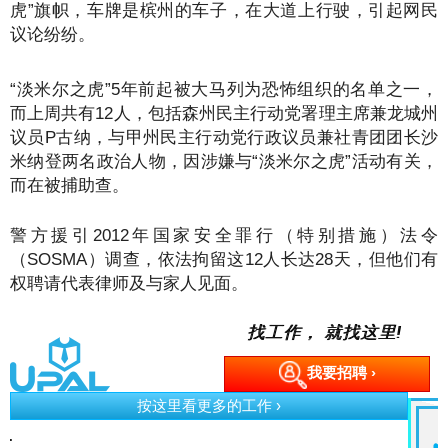
虎”旗帜，车牌是槟州的车子，在大道上行驶，引起网民
议论纷纷。
“淡米尔之虎”5年前起被大马列为恐怖组织的名单之一，
而上周共有12人，包括森州民主行动党署理主席兼龙城州
议员P古纳，与甲州民主行动党行政议员兼社青团团长沙
米纳登两名政治人物，因涉嫌与“淡米尔之虎”活动有关，
而在被捕助查。
警方援引2012年国家安全罪行（特别措施）法令
（SOSMA）调查，依法拘留这12人长达28天，但他们有
权聘请代表律师及与家人见面。
找工作， 就找这里!
我要招聘 ›
按这里看更多的工作 ›
e