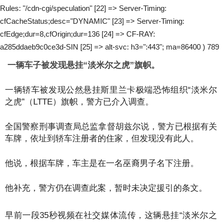
Rules: "/cdn-cgi/speculation" [22] => Server-Timing:
cfCacheStatus;desc="DYNAMIC" [23] => Server-Timing:
cfEdge;dur=8,cfOrigin;dur=136 [24] => CF-RAY:
a285ddaeb9c0ce3d-SIN [25] => alt-svc: h3=":443"; ma=86400 ) 789
一辆车子被发现悬挂“淡米尔之虎”旗帜。
一辆轿车被发现公然悬挂斯里兰卡极端恐怖组织“淡米尔
之虎”（LTTE）旗帜，警方已介入调查。
全国警察刑事调查局总监拿督胡兹尔说，警方已根据有关
车牌，依址到轿车注册者的住家，但发现没有此人。
他说，根据车牌，车主是在一名巫裔男子名下注册。
他补充，警方仍在调查此案，暂时未决定援引的条文。
早前一段35秒视频在社交媒体流传，这辆悬挂“淡米尔之