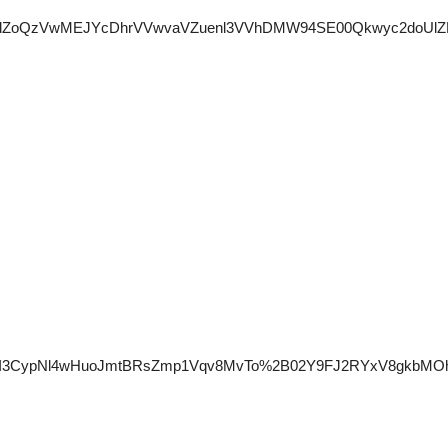
U3RIZkh6alZoQzVwMEJYcDhrVVwvaVZuenl3VVhDMW94SE00Qkwy
I3CypNl4wHuoJmtBRsZmp1Vqv8MvTo%2B02Y9FJ2RYxV8gkbMOh