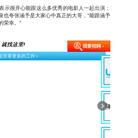
表示很开心能跟这么多优秀的电影人一起出演；
泉也夸张涵予是大家心中真正的大哥，“能跟涵予
的荣幸。”
 就找这里!
我要招聘 ›
按这里看更多的工作 ›
G
Ev
Ku
P
D
In
Wi