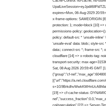
Cache-Control: no-cache, no-store,
UpalLiveSession=eyJpdiI6I
expires=Mon, 06-Aug-2029 20:59:
x-frame-options: SAMEORIGIN [8] =
protection: 1; mode=block [10] => re
permissions-policy: geolocation=()
policy: default-src * 'unsafe-inline' 
'unsafe-eval' data: blob:; style-src *
data:; connect-src *; frame-src *; o
cloudflare [14] => x-robots-tag: noi
transport-security: max-age=3153
Sat, 08 Aug 2026 20:59:45 GMT [17
{"group":"cf-nel","max_age":604800
[{"url":"https://a.nel.cloudflare.com
s=1G9BrkdhvWwkKMHnUcA8hfa
[19] => cf-cache-status: DYNAMIC [
nel","success_fraction":0.0,"max_a
cgi/speculation" [22] => Server-