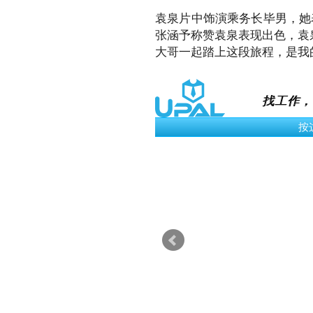
袁泉片中饰演乘务长毕男，她
张涵予称赞袁泉表现出色，袁
大哥一起踏上这段旅程，是我
找工作，
› 立即申请
Graphic Design +
Marketing
Advertising & Marketing
(Internship)
Kuala Lumpur
MYR 800.00 /Month