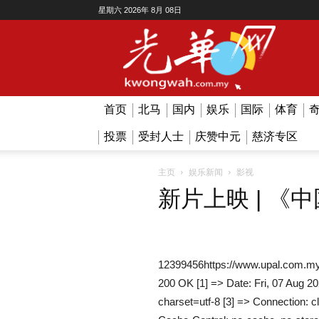
星期六 2026年 8月 08日
Kwong
Wah
首页
北马
国内
娱乐
国际
体育
投票
受封人士
庆赞中元
慈济专区
主页
娱乐新闻
影视
新片上映 | 《
12399456https://www.upal.com.my
200 OK [1] => Date: Fri, 07 Aug 2
charset=utf-8 [3] => Connection: c