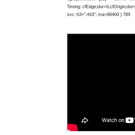
Timing: cfEdge;dur=6,cfOrigin;dur
svc: h3=":443"; ma=86400 ) 789