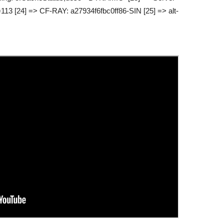
=113 [24] => CF-RAY: a27934f6fbc0ff86-SIN [25] => alt-