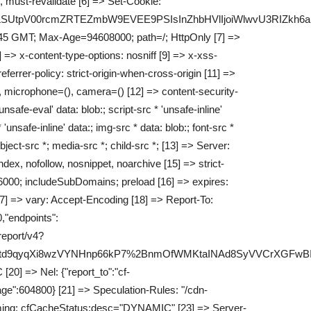
 must-revalidate [6] => Set-Cookie:
lFldTZLSUtpV00rcmZRTEZmbW9EVEE9PSIsInZhbHVlIjoiWlwv
45 GMT; Max-Age=94608000; path=/; HttpOnly [7] =>
> x-content-type-options: nosniff [9] => x-xss-
ferrer-policy: strict-origin-when-cross-origin [11] =>
, microphone=(), camera=() [12] => content-security-
'unsafe-eval' data: blob:; script-src * 'unsafe-inline'
 'unsafe-inline' data:; img-src * data: blob:; font-src *
bject-src *; media-src *; child-src *; [13] => Server:
ndex, nofollow, nosnippet, noarchive [15] => strict-
6000; includeSubDomains; preload [16] => expires:
] => vary: Accept-Encoding [18] => Report-To:
,"endpoints":
/report/v4?
td9qyqXi8wzVYNHnp66kP7%2BnmOfWMKtaINAd8SyVVCrXGFwB
20] => Nel: {"report_to":"cf-
ge":604800} [21] => Speculation-Rules: "/cdn-
Timing: cfCacheStatus;desc="DYNAMIC" [23] => Server-