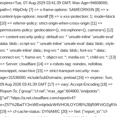
expires=Tue, 07-Aug-2029 03:41:39 GMT; Max-Age=94608000;
path=/; HttpOnly [7] => x-frame-options: SAMEORIGIN [8] => x-
content-type-options: nosniff [9] => x-xss-protection: 1; mode=block
[10] => referrer-policy: strict-origin-when-cross-origin [11] =>
permissions-policy: geolocation=(), microphone=(), camera=() [12]
=> content-security-policy: default-src * 'unsafe-inline' 'unsafe-eval'
data: blob:; script-src * 'unsafe-inline' 'unsafe-eval' data: blob:; style-
src * 'unsafe-inline' data:; img-src * data: blob:; font-src * data:;
connect-src *; frame-src *; object-src *; media-src *; child-src *; [13]
=> Server: cloudflare [14] => x-robots-tag: noindex, nofollow,
nosnippet, noarchive [15] => strict-transport-security: max-
age=31536000; includeSubDomains; preload [16] => expires: Sun,
09 Aug 2026 03:41:39 GMT [17] => vary: Accept-Encoding [18] =>
Report-To: {"group":"cf-nel","max_age":604800,"endpoints":
[{"url":"https://a.nel.cloudflare.com/report/v4?
s=Z5T%2BaiTY2mWEmbjrbdzW4VHOlLOYOfB%2Bjf59RVtOZgRXu
[19] => cf-cache-status: DYNAMIC [20] => Nel: {"report_to":"cf-