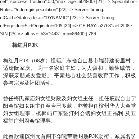
nel","success_fraction":0.0,"max_age":604800} [21] => Speculation-
Rules: "/cdn-cgi/speculation" [22] => Server-Timing:
cfCacheStatus;desc="DYNAMIC" [23] => Server-Timing:
cfEdge;dur=5,cfOrigin;dur=109 [24] => CF-RAY: a27b81aeff2fff8e-
SIN [25] => alt-svc: h3=":443"; ma=86400 ) 789
梅红月PJK
梅红月PJK（68岁）祖籍广东省台山县市端芬建安里村，
适婿阮家庆。 为一名家庭主妇，为人谦和，勤俭诚信，
深获亲朋戚友爱戴。 平素热心社会慈善教育工作，积极
参与宗乡及社团活动。
曾任梅氏家庙妇女组财政及妇女组主任，担任庇能台山宁
阳会馆妇女组主任至今已多载，亦曾担任槟州华人大会堂
妇女组理事，槟榔屿广东暨汀州会馆妇女组正福利 及五
福堂广州府会馆理事。
此番欣逢槟州元首阁下华诞荣膺封赐PJK勋衔，诚属名孚