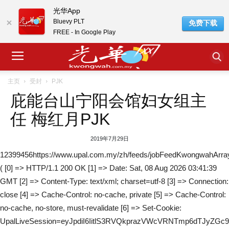
光华App
Bluevy PLT
免费下载
FREE - In Google Play
主页
受封
PJK
庇能台山宁阳会馆妇女组主
任 梅红月PJK
2019年7月29日
12399456https://www.upal.com.my/zh/feeds/jobFeedKwongwahArra
( [0] => HTTP/1.1 200 OK [1] => Date: Sat, 08 Aug 2026 03:41:39
GMT [2] => Content-Type: text/xml; charset=utf-8 [3] => Connection:
close [4] => Cache-Control: no-cache, private [5] => Cache-Control:
no-cache, no-store, must-revalidate [6] => Set-Cookie:
UpalLiveSession=eyJpdiI6IitlS3RVQkprazVWcVRNTmp6dTJ