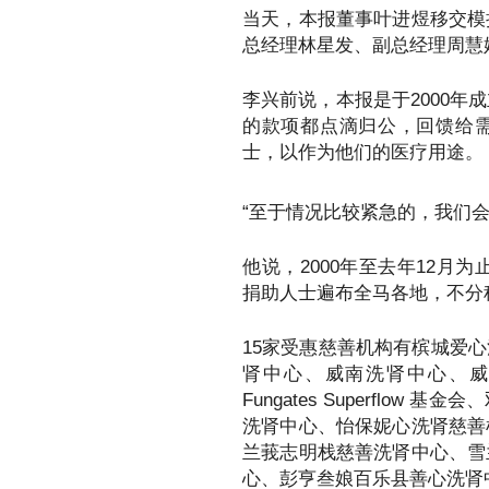
当天，本报董事叶进煜移交模
总经理林星发、副总经理周慧
李兴前说，本报是于2000
的款项都点滴归公，回馈给
士，以作为他们的医疗用途。
“至于情况比较紧急的，我们
他说，2000年至去年12月为
捐助人士遍布全马各地，不分
15家受惠慈善机构有槟城爱
肾中心、威南洗肾中心、
Fungates Superflo
洗肾中心、怡保妮心洗肾慈善
兰莪志明栈慈善洗肾中心、雪
心、彭亨叁娘百乐县善心洗肾