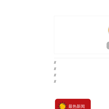
//
//
//
//
最热新闻