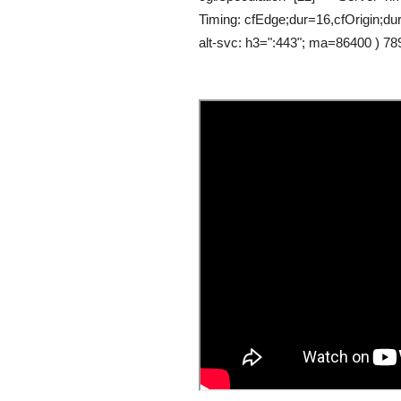
Timing: cfEdge;dur=16,cfOrigin;d
alt-svc: h3=":443"; ma=86400 ) 78