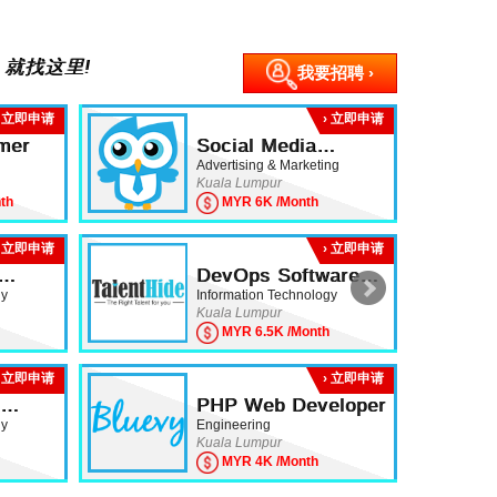
 就找这里!
我要招聘 ›
› 立即申请
› 立即申请
mer
Social Media
Marketing Executive
Advertising & Marketing
Kuala Lumpur
th
MYR 6K /Month
› 立即申请
› 立即申请
DevOps Software
Engineer
gy
Information Technology
Kuala Lumpur
MYR 6.5K /Month
› 立即申请
› 立即申请
PHP Web Developer
gy
Engineering
Kuala Lumpur
MYR 4K /Month