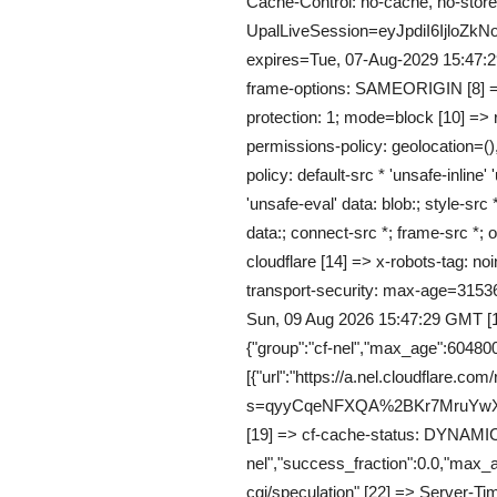
Cache-Control: no-cache, no-store,
UpalLiveSession=eyJpdiI6I
expires=Tue, 07-Aug-2029 15:47:2
frame-options: SAMEORIGIN [8] => 
protection: 1; mode=block [10] => re
permissions-policy: geolocation=()
policy: default-src * 'unsafe-inline' 
'unsafe-eval' data: blob:; style-src *
data:; connect-src *; frame-src *; o
cloudflare [14] => x-robots-tag: noi
transport-security: max-age=3153
Sun, 09 Aug 2026 15:47:29 GMT [1
{"group":"cf-nel","max_age":604800
[{"url":"https://a.nel.cloudflare.com
s=qyyCqeNFXQA%2BKr7MruYwXH
[19] => cf-cache-status: DYNAMIC [
nel","success_fraction":0.0,"max_a
cgi/speculation" [22] => Server-