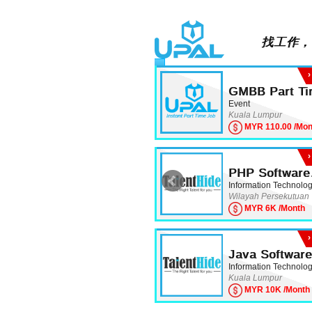
找工作，
按这里看更多的工作 ›
GMBB Part Ti
Event
Kuala Lumpur
MYR 110.00 /Mon
PHP Software
Developer
Information Technolo
Wilayah Persekutuan
MYR 6K /Month
Java Software
Engineer
Information Technolo
Kuala Lumpur
MYR 10K /Month