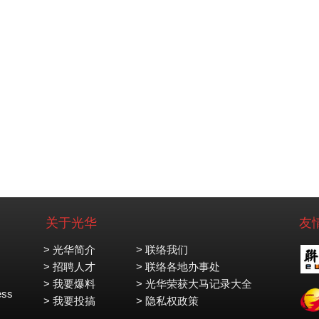
关于光华
友
> 光华简介
> 联络我们
> 招聘人才
> 联络各地办事处
> 我要爆料
> 光华荣获大马记录大全
ess
> 我要投搞
> 隐私权政策