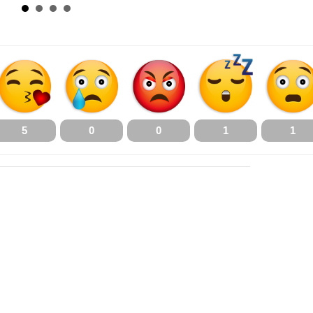
5
0
0
1
1