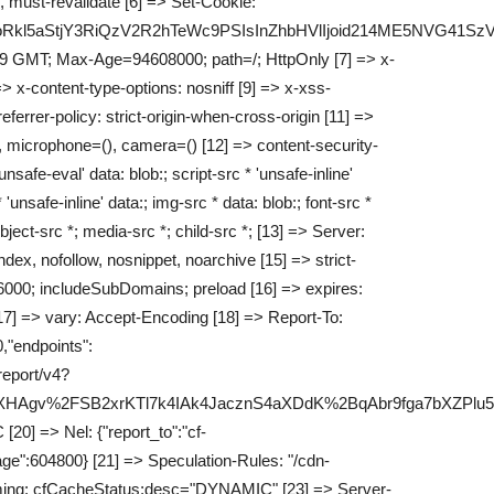
 must-revalidate [6] => Set-Cookie:
jloZkNoRkl5aStjY3RiQzV2R2hTeWc9PSIsInZhbHVlIjoid214M
9 GMT; Max-Age=94608000; path=/; HttpOnly [7] => x-
x-content-type-options: nosniff [9] => x-xss-
ferrer-policy: strict-origin-when-cross-origin [11] =>
, microphone=(), camera=() [12] => content-security-
'unsafe-eval' data: blob:; script-src * 'unsafe-inline'
 'unsafe-inline' data:; img-src * data: blob:; font-src *
bject-src *; media-src *; child-src *; [13] => Server:
ndex, nofollow, nosnippet, noarchive [15] => strict-
6000; includeSubDomains; preload [16] => expires:
7] => vary: Accept-Encoding [18] => Report-To:
,"endpoints":
/report/v4?
Agv%2FSB2xrKTl7k4IAk4JacznS4aXDdK%2BqAbr9fga7bXZPlu5
20] => Nel: {"report_to":"cf-
ge":604800} [21] => Speculation-Rules: "/cdn-
Timing: cfCacheStatus;desc="DYNAMIC" [23] => Server-