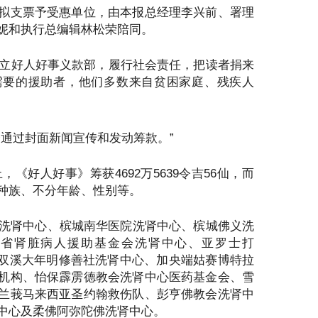
拟支票予受惠单位，由本报总经理李兴前、署理
妮和执行总编辑林松荣陪同。
年成立好人好事义款部，履行社会责任，把读者捐来
需要的援助者，他们多数来自贫困家庭、残疾人
会通过封面新闻宣传和发动筹款。”
止，《好人好事》筹获4692万5639令吉56仙，而
种族、不分年龄、性别等。
心洗肾中心、槟城南华医院洗肾中心、槟城佛义洗
威省肾脏病人援助基金会洗肾中心、亚罗士打
w 基金会、双溪大年明修善社洗肾中心、加央端姑赛博特拉
机构、怡保霹雳德教会洗肾中心医药基金会、雪
兰莪马来西亚圣约翰救伤队、彭亨佛教会洗肾中
中心及柔佛阿弥陀佛洗肾中心。