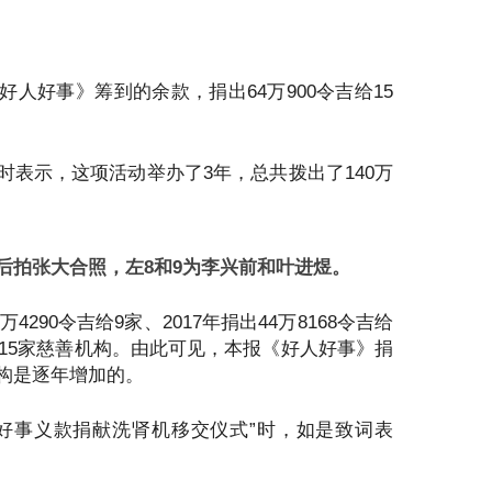
人好事》筹到的余款，捐出64万900令吉给15
时表示，这项活动举办了3年，总共拨出了140万
后拍张大合照，左8和9为李兴前和叶进煜。
4290令吉给9家、2017年捐出44万8168令吉给
给15家慈善机构。由此可见，本报《好人好事》捐
构是逐年增加的。
好事义款捐献洗肾机移交仪式”时，如是致词表