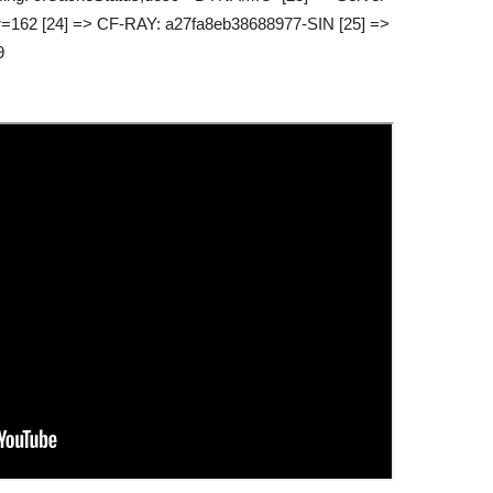
ur=162 [24] => CF-RAY: a27fa8eb38688977-SIN [25] =>
9