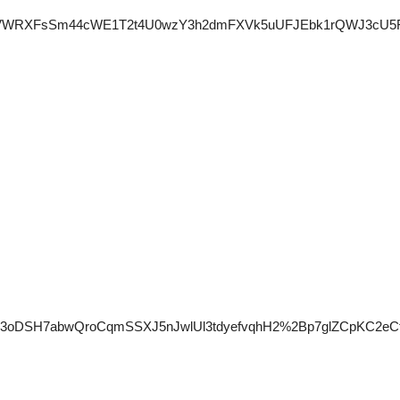
E5NVG41SzVWRXFsSm44cWE1T2t4U0wzY3h2dmFXVk5uUFJEbk1r
3oDSH7abwQroCqmSSXJ5nJwlUl3tdyefvqhH2%2Bp7glZCpKC2eCf