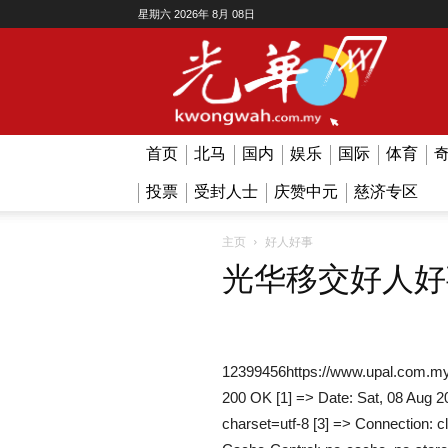
星期六 2026年 8月 08日
Kwong
Wah
首页
北马
国内
娱乐
国际
体育
投票
受封人士
庆赞中元
慈济专区
主页
好人好事
光华移交好人好事
12399456https://www.upal.com.my
200 OK [1] => Date: Sat, 08 Aug 2
charset=utf-8 [3] => Connection: c