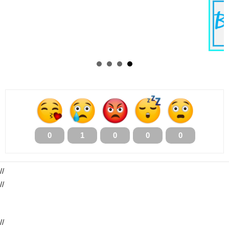
0
1
0
0
0
//
//
//