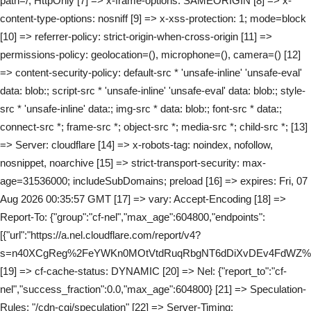
path=/; HttpOnly [7] => x-frame-options: SAMEORIGIN [8] => x-
content-type-options: nosniff [9] => x-xss-protection: 1; mode=block
[10] => referrer-policy: strict-origin-when-cross-origin [11] =>
permissions-policy: geolocation=(), microphone=(), camera=() [12]
=> content-security-policy: default-src * 'unsafe-inline' 'unsafe-eval'
data: blob:; script-src * 'unsafe-inline' 'unsafe-eval' data: blob:; style-
src * 'unsafe-inline' data:; img-src * data: blob:; font-src * data:;
connect-src *; frame-src *; object-src *; media-src *; child-src *; [13]
=> Server: cloudflare [14] => x-robots-tag: noindex, nofollow,
nosnippet, noarchive [15] => strict-transport-security: max-
age=31536000; includeSubDomains; preload [16] => expires: Fri, 07
Aug 2026 00:35:57 GMT [17] => vary: Accept-Encoding [18] =>
Report-To: {"group":"cf-nel","max_age":604800,"endpoints":
[{"url":"https://a.nel.cloudflare.com/report/v4?
s=n40XCgReg%2FeYWKn0MOtVtdRuqRbgNT6dDiXvDEv4FdWZ%2
[19] => cf-cache-status: DYNAMIC [20] => Nel: {"report_to":"cf-
nel","success_fraction":0.0,"max_age":604800} [21] => Speculation-
Rules: "/cdn-cgi/speculation" [22] => Server-Timing: