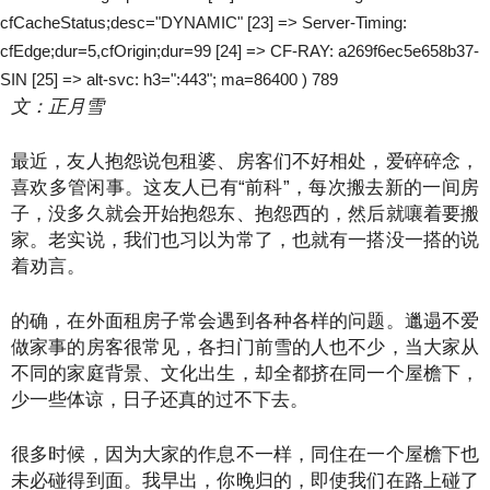
cfCacheStatus;desc="DYNAMIC" [23] => Server-Timing:
cfEdge;dur=5,cfOrigin;dur=99 [24] => CF-RAY: a269f6ec5e658b37-
SIN [25] => alt-svc: h3=":443"; ma=86400 ) 789
文：正月雪
最近，友人抱怨说包租婆、房客们不好相处，爱碎碎念，
喜欢多管闲事。这友人已有“前科”，每次搬去新的一间房
子，没多久就会开始抱怨东、抱怨西的，然后就嚷着要搬
家。老实说，我们也习以为常了，也就有一搭没一搭的说
着劝言。
的确，在外面租房子常会遇到各种各样的问题。邋遢不爱
做家事的房客很常见，各扫门前雪的人也不少，当大家从
不同的家庭背景、文化出生，却全都挤在同一个屋檐下，
少一些体谅，日子还真的过不下去。
很多时候，因为大家的作息不一样，同住在一个屋檐下也
未必碰得到面。我早出，你晚归的，即使我们在路上碰了