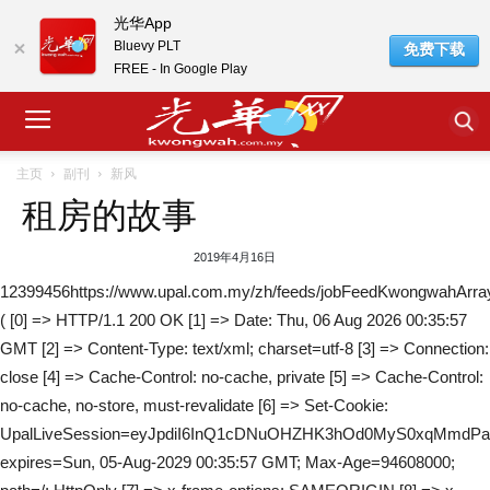
光华App
Bluevy PLT
免费下载
FREE - In Google Play
主页
副刊
新风
租房的故事
2019年4月16日
12399456https://www.upal.com.my/zh/feeds/jobFeedKwongwahArra
( [0] => HTTP/1.1 200 OK [1] => Date: Thu, 06 Aug 2026 00:35:57
GMT [2] => Content-Type: text/xml; charset=utf-8 [3] => Connection:
close [4] => Cache-Control: no-cache, private [5] => Cache-Control:
no-cache, no-store, must-revalidate [6] => Set-Cookie:
UpalLiveSession=eyJpdiI6InQ1cDNuOHZHK3hOd0MyS0xqMmd
expires=Sun, 05-Aug-2029 00:35:57 GMT; Max-Age=94608000;