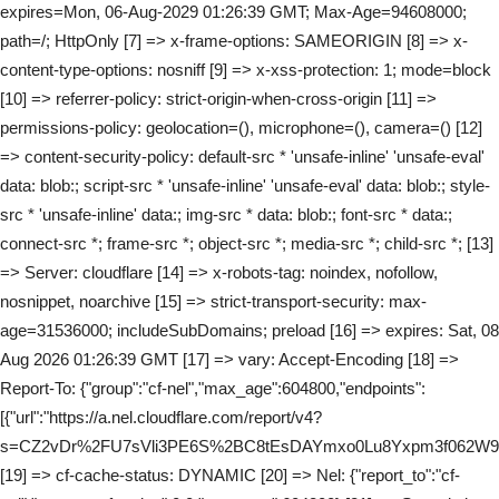
expires=Mon, 06-Aug-2029 01:26:39 GMT; Max-Age=94608000;
path=/; HttpOnly [7] => x-frame-options: SAMEORIGIN [8] => x-
content-type-options: nosniff [9] => x-xss-protection: 1; mode=block
[10] => referrer-policy: strict-origin-when-cross-origin [11] =>
permissions-policy: geolocation=(), microphone=(), camera=() [12]
=> content-security-policy: default-src * 'unsafe-inline' 'unsafe-eval'
data: blob:; script-src * 'unsafe-inline' 'unsafe-eval' data: blob:; style-
src * 'unsafe-inline' data:; img-src * data: blob:; font-src * data:;
connect-src *; frame-src *; object-src *; media-src *; child-src *; [13]
=> Server: cloudflare [14] => x-robots-tag: noindex, nofollow,
nosnippet, noarchive [15] => strict-transport-security: max-
age=31536000; includeSubDomains; preload [16] => expires: Sat, 08
Aug 2026 01:26:39 GMT [17] => vary: Accept-Encoding [18] =>
Report-To: {"group":"cf-nel","max_age":604800,"endpoints":
[{"url":"https://a.nel.cloudflare.com/report/v4?
s=CZ2vDr%2FU7sVli3PE6S%2BC8tEsDAYmxo0Lu8Yxpm3f062W9A
[19] => cf-cache-status: DYNAMIC [20] => Nel: {"report_to":"cf-