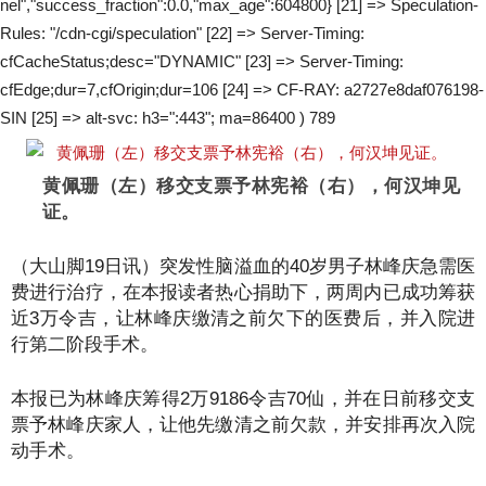
nel","success_fraction":0.0,"max_age":604800} [21] => Speculation-
Rules: "/cdn-cgi/speculation" [22] => Server-Timing:
cfCacheStatus;desc="DYNAMIC" [23] => Server-Timing:
cfEdge;dur=7,cfOrigin;dur=106 [24] => CF-RAY: a2727e8daf076198-
SIN [25] => alt-svc: h3=":443"; ma=86400 ) 789
黄佩珊（左）移交支票予林宪裕（右），何汉坤见
证。
（大山脚19日讯）突发性脑溢血的40岁男子林峰庆急需医
费进行治疗，在本报读者热心捐助下，两周内已成功筹获
近3万令吉，让林峰庆缴清之前欠下的医费后，并入院进
行第二阶段手术。
本报已为林峰庆筹得2万9186令吉70仙，并在日前移交支
票予林峰庆家人，让他先缴清之前欠款，并安排再次入院
动手术。