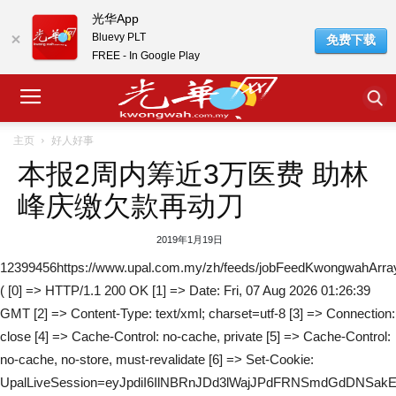
光华App
Bluevy PLT
免费下载
FREE - In Google Play
主页
好人好事
本报2周内筹近3万医费 助林
峰庆缴欠款再动刀
2019年1月19日
12399456https://www.upal.com.my/zh/feeds/jobFeedKwongwahArra
( [0] => HTTP/1.1 200 OK [1] => Date: Fri, 07 Aug 2026 01:26:39
GMT [2] => Content-Type: text/xml; charset=utf-8 [3] => Connection:
close [4] => Cache-Control: no-cache, private [5] => Cache-Control:
no-cache, no-store, must-revalidate [6] => Set-Cookie:
UpalLiveSession=eyJpdiI6IlNBRnJDd3lWajJPdFRNSmdGdDNSa