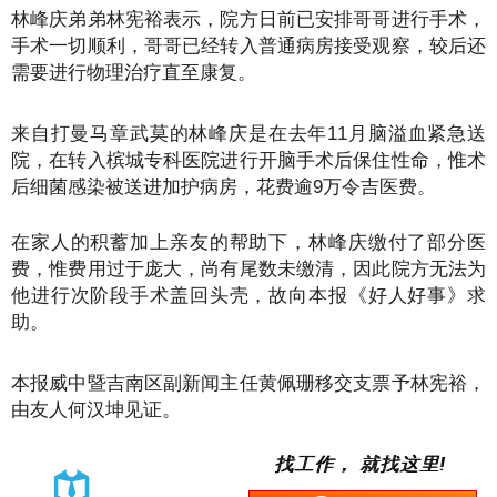
林峰庆弟弟林宪裕表示，院方日前已安排哥哥进行手术，
手术一切顺利，哥哥已经转入普通病房接受观察，较后还
需要进行物理治疗直至康复。
来自打曼马章武莫的林峰庆是在去年11月脑溢血紧急送
院，在转入槟城专科医院进行开脑手术后保住性命，惟术
后细菌感染被送进加护病房，花费逾9万令吉医费。
在家人的积蓄加上亲友的帮助下，林峰庆缴付了部分医
费，惟费用过于庞大，尚有尾数未缴清，因此院方无法为
他进行次阶段手术盖回头壳，故向本报《好人好事》求
助。
本报威中暨吉南区副新闻主任黄佩珊移交支票予林宪裕，
由友人何汉坤见证。
找工作， 就找这里!